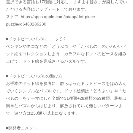
選択できる言語も17種類に対応し、ますます皆さまが楽しんでい
ただける内容にアップデートしております。
ストア: https://apps.apple.com/jp/app/dot-piece-
puzzle/id6469286230
■ドットピースパズル……って？
ペンギンやネコなどの「どうぶつ」や「たべもの」のかわいいド
ット絵をコレクションしよう！カラフルなドットのピースを組み
上げて、ドット絵を完成させるパズルです。
■ドットピースパズルの遊び方
お手本のドット絵を参考に、散らばったドットピースをはめ込ん
でいくシンプルなパズルです。ドット絵柄は「どうぶつ」や「た
べもの」をテーマにした全部で31種類+28種類の59種類。最初は
簡単なパズルからはじまり、解放されていく難しいパターンま
で、遊び方は230通り以上になります。
■開発者コメント