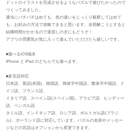
ドットのイラストを完成させるようなパズルで遊びたかったので
つくってみました。
適当にパチパチはめても、色の違いをじっくり観察してはめて
も、お好みの方法で攻略できると思います。全部解こうとすると
結構時間がかかるので退屈しのぎにもどうぞ！
アプリの雰囲気が気に入って遊んでいただけたら嬉しいです。
■遊べるiOS端末
iPhone と iPad のどちらでも遊べます。
■多言語対応
日本語、英語(米国)、韓国語、簡体字中国語、繁体字中国語、ド
イツ語、フランス語、
イタリア語、スペイン語(スペイン国)、アラビア語、ヒンディー
語、ベンガル語、
タミル語、インドネシア語、ロシア語、ポルトガル語(ブラジ
ル)、ポーランド語に対応しています。パズルの名前やメッセー
ジなどの言語はオプションから変更できます。