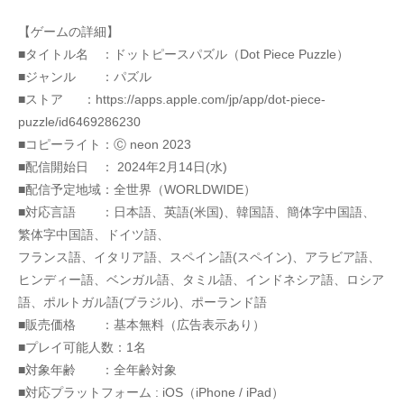
【ゲームの詳細】
■タイトル名　：ドットピースパズル（Dot Piece Puzzle）
■ジャンル　　：パズル
■ストア	  ：https://apps.apple.com/jp/app/dot-piece-
puzzle/id6469286230
■コピーライト：Ⓒ neon 2023
■配信開始日　： 2024年2月14日(水)
■配信予定地域：全世界（WORLDWIDE）
■対応言語　　：日本語、英語(米国)、韓国語、簡体字中国語、
繁体字中国語、ドイツ語、
フランス語、イタリア語、スペイン語(スペイン)、アラビア語、
ヒンディー語、ベンガル語、タミル語、インドネシア語、ロシア
語、ポルトガル語(ブラジル)、ポーランド語
■販売価格　　：基本無料（広告表示あり）
■プレイ可能人数：1名
■対象年齢　　：全年齢対象
■対応プラットフォーム : iOS（iPhone / iPad）