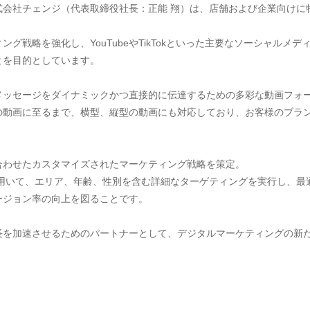
式会社チェンジ（代表取締役社長：正能 翔）は、店舗および企業向けに
グ戦略を強化し、YouTubeやTikTokといった主要なソーシャルメ
とを目的としています。
メッセージをダイナミックかつ直接的に伝達するための多彩な動画フォ
の動画に至るまで、横型、縦型の動画にも対応しており、お客様のブラ
合わせたカスタマイズされたマーケティング戦略を策定。
析を用いて、エリア、年齢、性別を含む詳細なターゲティングを実行し、
ージョン率の向上を図ることです。
長を加速させるためのパートナーとして、デジタルマーケティングの新