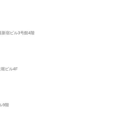
西新宿ビル3号館4階
佐堀ビル4F
ル9階