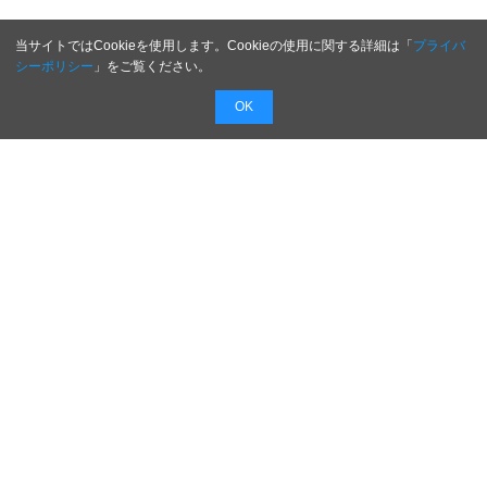
当サイトではCookieを使用します。Cookieの使用に関する詳細は「
プライバ
シーポリシー
」をご覧ください。
OK
配信無料
会員登録不要
最短1時間で
配信
広告費０円で新商品・新サービスのプレスリリー
スを無料で配信！
配信内容を入力するだけで最短１時間でプレスリ