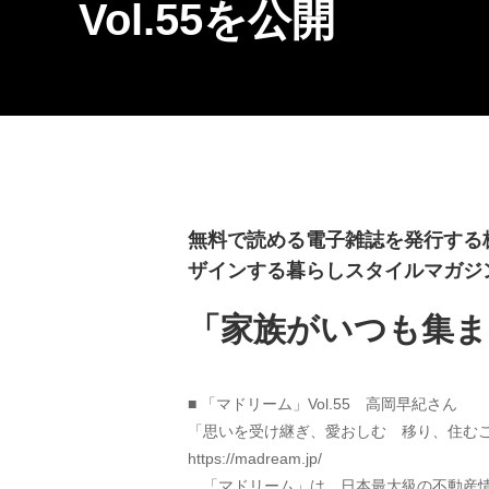
Vol.55を公開
無料で読める電子雑誌を発行する株
ザインする暮らしスタイルマガジン
「家族がいつも集
■ 「マドリーム」Vol.55　高岡早紀さん
「思いを受け継ぎ、愛おしむ　移り、住む
https://madream.jp/
　「マドリーム」は、日本最大級の不動産情報