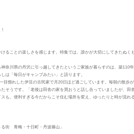
た！
かけることの楽しさを感じます。特集では、誰かが大切にしてきたぬく
神奈川県の丹沢に引っ越してきたというご家族が暮らすのは、築110
らしは「毎日がキャンプみたい」と語ります。
一目惚れした伊豆の古民家で月20日ほど過ごしています。毎朝の散歩
ったそうです。「老後は田舎の家を買おうと話し合っていましたが、田
イスも。便利すぎる今だからこそ住む場所を変え、ゆったりと時が流れ
きる街　青梅・十日町・丹波篠山」