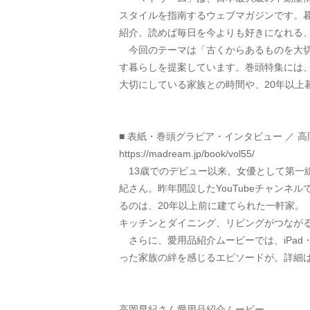
スタイルを指南するウェブマガジンです。
紹介。読めば毎日を今よりも好きになれる
　今回のテーマは「古くからあるものを大
す暮らしを提案しています。巻頭特集には
大切にしている家族との時間や、20年以上
■ 表紙・巻頭グラビア・インタビュー ／ 
https://madream.jp/book/vol55/
　13歳でのデビュー以来、女優として第一
紀さん。昨年開設したYouTubeチャン
るのは、20年以上前に建てられた一軒家
キッチンとダイニング、リビングがつなが
　さらに、愛用品紹介ムービーでは、iPad・
った家族の絆を感じるエピソードが。詳細
高岡早紀さん愛用品紹介ムービー