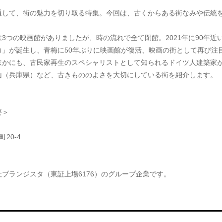
通して、街の魅力を切り取る特集。今回は、古くからある街なみや伝統
3つの映画館がありましたが、時の流れで全て閉館。2021年に90年
コ」が誕生し、青梅に50年ぶりに映画館が復活、映画の街として再び注
ほかにも、古民家再生のスペシャリストとして知られるドイツ人建築家
山（兵庫県）など、古きもののよさを大切にしている街を紹介します。
要＞
20-4
ブランジスタ（東証上場6176）のグループ企業です。