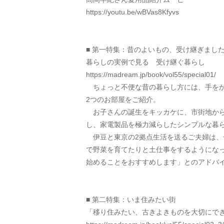
https://youtu.be/wBVas8Kfyvs
■ 第一特集：昔のよいもの、受け継ぎまし
暮らしの実例で見る　受け継ぐ暮らし
https://madream.jp/book/vol55/special01/
　ちょっと不便な昔の暮らし方には、手を
2つのお部屋をご紹介。
　お子さんの誕生をキッカケに、市街地から
し、家電製品を極力減らしたシンプルな暮
　伊豆と東京の2拠点生活を送るご夫婦は、
で野菜を育てたりと土仕事をするようにな
始めることをおすすめします」とのアドバ
■ 第二特集：いま住みたい街
「移り住みたい、古きよきものを大切にで