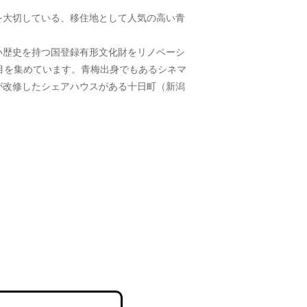
を大切している、移住地として人気の高い青
近い歴史を持つ国登録有形文化財をリノベーシ
目を集めています。青梅出身でもあるシネマ
が改修したシェアハウスがある十日町（新潟