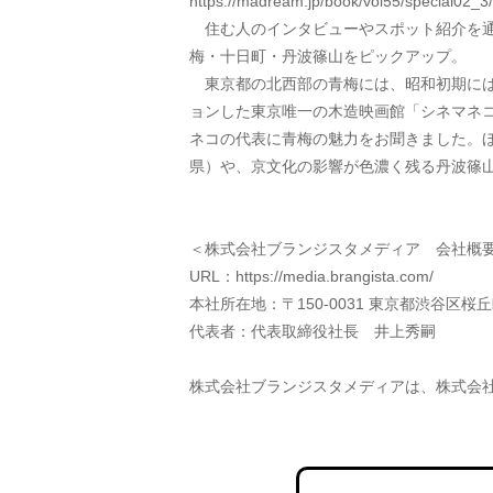
https://madream.jp/book/vol55/special02_3/
　住む人のインタビューやスポット紹介を
梅・十日町・丹波篠山をピックアップ。
　東京都の北西部の青梅には、昭和初期には
ョンした東京唯一の木造映画館「シネマネ
ネコの代表に青梅の魅力をお聞きました。
県）や、京文化の影響が色濃く残る丹波篠
＜株式会社ブランジスタメディア　会社概
URL：https://media.brangista.com/
本社所在地：〒150-0031 東京都渋谷区桜丘町
代表者：代表取締役社長　井上秀嗣
株式会社ブランジスタメディアは、株式会社