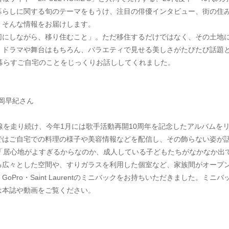
暮らしに関する旬のテーマをもうけ、注目の俳優インタビュー、街の住
、そんな情報をお届けします。
切にしながら、移り住むこと」。ただ移住するだけではなく、その土地
、ドラマや舞台はもちろん、バラエティで見せる美しさがたびたび話題
暮らすご自宅のことをじっくりお話ししてくれました。
高岡早紀さん
線を走り続け、今年1月には歌手活動再開10周年を記念したアルバムを
ネルではご自宅での料理の様子や美容情報などを配信し、その飾らない姿
。「居心地がよすぎるからなのか、成人している子どもたちがなかなか出
る広々とした空間や、すりガラスを利用した個室など、家族間がオープ
GoPro・Saint Laurentのミニバックをお持ちいただきました。
は本誌や動画をご覧ください。