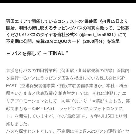
羽田エリアで開催しているコンテストの”最終回”を4月15日より
開始。羽田の街に映えるラッピングバスの写真を撮って、ご応募
ください!! バスのダイヤを当社公式X（@east_ksp5931）にて
不定期に公開。先着20名にQUOカード（2000円分）を進呈
～ バスを探して ～”FINAL ”
京浜急行バスの羽田営業所（蒲田駅・川崎駅発着の路線）管轄内
を運行するバスにラッピング広告を掲出している株式会社KSP・
EAST（空港保安警備事業・施設常駐警備事業ほか。本社：埼玉
県さいたま市／代表取締役 柏倉智之）では、それに連動したエ
リアプロモーションとして、同年10月より『＝笑顔をまもる、笑
顔でまもる＝KSP・EAST　ラッピングバス☆フォトコンテス
ト』を開催していますが、その”最終回”を、今年4月15日より開
始しました。
バスを探すヒントとして、不定期に主に週末のバスの運行ダイヤ