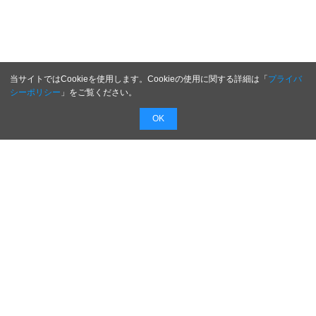
当サイトではCookieを使用します。Cookieの使用に関する詳細は「
プライバ
シーポリシー
」をご覧ください。
OK
配信無料
会員登録不要
最短1時間で
配信
広告費０円で新商品・新サービスのプレスリリー