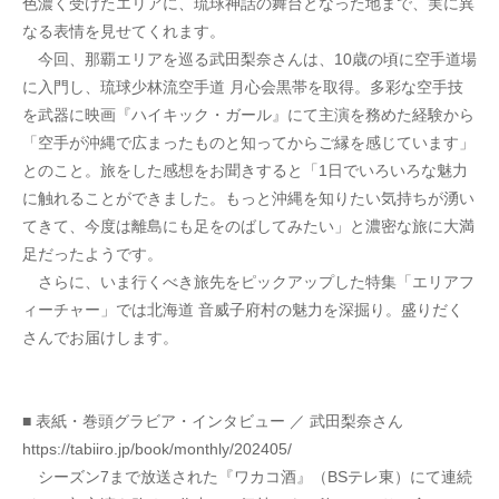
色濃く受けたエリアに、琉球神話の舞台となった地まで、実に異
なる表情を見せてくれます。
　今回、那覇エリアを巡る武田梨奈さんは、10歳の頃に空手道場
に入門し、琉球少林流空手道 月心会黒帯を取得。多彩な空手技
を武器に映画『ハイキック・ガール』にて主演を務めた経験から
「空手が沖縄で広まったものと知ってからご縁を感じています」
とのこと。旅をした感想をお聞きすると「1日でいろいろな魅力
に触れることができました。もっと沖縄を知りたい気持ちが湧い
てきて、今度は離島にも足をのばしてみたい」と濃密な旅に大満
足だったようです。
　さらに、いま行くべき旅先をピックアップした特集「エリアフ
ィーチャー」では北海道 音威子府村の魅力を深掘り。盛りだく
さんでお届けします。
■ 表紙・巻頭グラビア・インタビュー ／ 武田梨奈さん
https://tabiiro.jp/book/monthly/202405/
　シーズン7まで放送された『ワカコ酒』（BSテレ東）にて連続