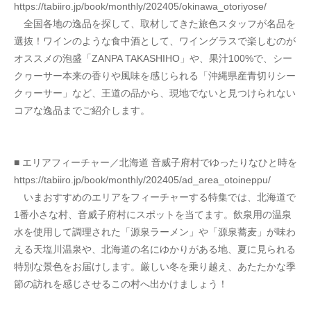
https://tabiiro.jp/book/monthly/202405/okinawa_otoriyose/
　全国各地の逸品を探して、取材してきた旅色スタッフが名品を
選抜！ワインのような食中酒として、ワイングラスで楽しむのが
オススメの泡盛「ZANPA TAKASHIHO」や、果汁100%で、シー
クヮーサー本来の香りや風味を感じられる「沖縄県産青切りシー
クヮーサー」など、王道の品から、現地でないと見つけられない
コアな逸品までご紹介します。
■ エリアフィーチャー／北海道 音威子府村でゆったりなひと時を
https://tabiiro.jp/book/monthly/202405/ad_area_otoineppu/
　いまおすすめのエリアをフィーチャーする特集では、北海道で
1番小さな村、音威子府村にスポットを当てます。飲泉用の温泉
水を使用して調理された「源泉ラーメン」や「源泉蕎麦」が味わ
える天塩川温泉や、北海道の名にゆかりがある地、夏に見られる
特別な景色をお届けします。厳しい冬を乗り越え、あたたかな季
節の訪れを感じさせるこの村へ出かけましょう！