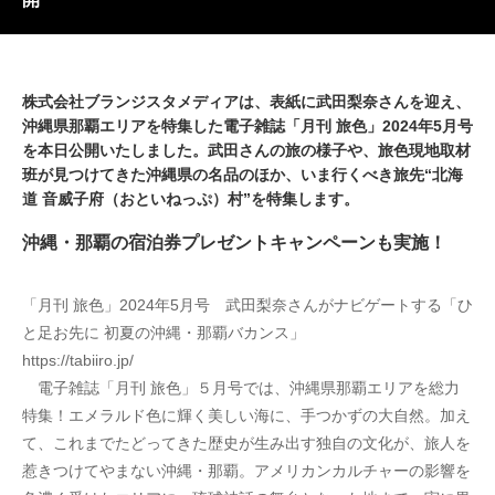
株式会社ブランジスタメディアは、表紙に武田梨奈さんを迎え、
沖縄県那覇エリアを特集した電子雑誌「月刊 旅色」2024年5月号
を本日公開いたしました。武田さんの旅の様子や、旅色現地取材
班が見つけてきた沖縄県の名品のほか、いま行くべき旅先“北海
道 音威子府（おといねっぷ）村”を特集します。
沖縄・那覇の宿泊券プレゼントキャンペーンも実施！
「月刊 旅色」2024年5月号　武田梨奈さんがナビゲートする「ひ
と足お先に 初夏の沖縄・那覇バカンス」
https://tabiiro.jp/
　電子雑誌「月刊 旅色」５月号では、沖縄県那覇エリアを総力
特集！エメラルド色に輝く美しい海に、手つかずの大自然。加え
て、これまでたどってきた歴史が生み出す独自の文化が、旅人を
惹きつけてやまない沖縄・那覇。アメリカンカルチャーの影響を