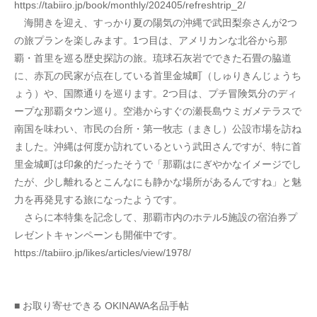
https://tabiiro.jp/book/monthly/202405/refreshtrip_2/
　海開きを迎え、すっかり夏の陽気の沖縄で武田梨奈さんが2つ
の旅プランを楽しみます。1つ目は、アメリカンな北谷から那
覇・首里を巡る歴史探訪の旅。琉球石灰岩でできた石畳の脇道
に、赤瓦の民家が点在している首里金城町（しゅりきんじょうち
ょう）や、国際通りを巡ります。2つ目は、プチ冒険気分のディ
ープな那覇タウン巡り。空港からすぐの瀬長島ウミガメテラスで
南国を味わい、市民の台所・第一牧志（まきし）公設市場を訪ね
ました。沖縄は何度か訪れているという武田さんですが、特に首
里金城町は印象的だったそうで「那覇はにぎやかなイメージでし
たが、少し離れるとこんなにも静かな場所があるんですね」と魅
力を再発見する旅になったようです。
　さらに本特集を記念して、那覇市内のホテル5施設の宿泊券プ
レゼントキャンペーンも開催中です。
https://tabiiro.jp/likes/articles/view/1978/
■ お取り寄せできる OKINAWA名品手帖