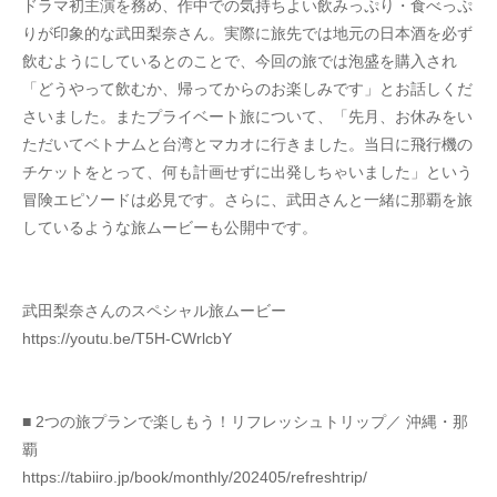
ドラマ初主演を務め、作中での気持ちよい飲みっぷり・食べっぷ
りが印象的な武田梨奈さん。実際に旅先では地元の日本酒を必ず
飲むようにしているとのことで、今回の旅では泡盛を購入され
「どうやって飲むか、帰ってからのお楽しみです」とお話しくだ
さいました。またプライベート旅について、「先月、お休みをい
ただいてベトナムと台湾とマカオに行きました。当日に飛行機の
チケットをとって、何も計画せずに出発しちゃいました」という
冒険エピソードは必見です。さらに、武田さんと一緒に那覇を旅
しているような旅ムービーも公開中です。
武田梨奈さんのスペシャル旅ムービー
https://youtu.be/T5H-CWrlcbY
■ 2つの旅プランで楽しもう！リフレッシュトリップ／ 沖縄・那
覇
https://tabiiro.jp/book/monthly/202405/refreshtrip/