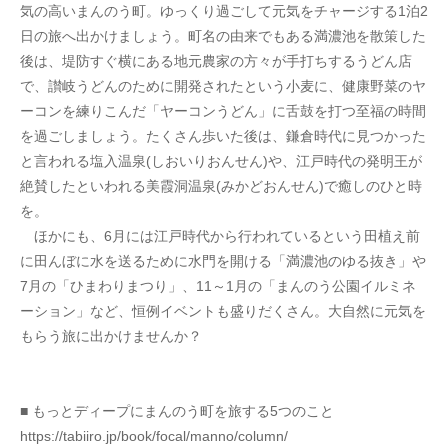
気の高いまんのう町。ゆっくり過ごして元気をチャージする1泊2
日の旅へ出かけましょう。町名の由来でもある満濃池を散策した
後は、堤防すぐ横にある地元農家の方々が手打ちするうどん店
で、讃岐うどんのために開発されたという小麦に、健康野菜のヤ
ーコンを練りこんだ「ヤーコンうどん」に舌鼓を打つ至福の時間
を過ごしましょう。たくさん歩いた後は、鎌倉時代に見つかった
と言われる塩入温泉(しおいりおんせん)や、江戸時代の発明王が
絶賛したといわれる美霞洞温泉(みかどおんせん)で癒しのひと時
を。
　ほかにも、6月には江戸時代から行われているという田植え前
に田んぼに水を送るために水門を開ける「満濃池のゆる抜き」や
7月の「ひまわりまつり」、11～1月の「まんのう公園イルミネ
ーション」など、恒例イベントも盛りだくさん。大自然に元気を
もらう旅に出かけませんか？
■ もっとディープにまんのう町を旅する5つのこと
https://tabiiro.jp/book/focal/manno/column/