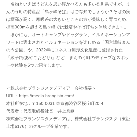
　名物といえばうどんを思い浮かべる方も多い香川県ですが、ま
んのう町の特産品「島ヶ峰そば」はご存知でしょうか？そばの実
は標高が高く、寒暖差の大きいところの方が美味しく育つため、
標高900mを超える島ヶ峰では栽培やそば打ちを体験できます。
　ほかにも、オートキャンプやドッグラン、イルミネーションア
ワードに選出されたイルミネーションを楽しめる「国営讃岐まん
のう公園」や、2022年にユネスコ無形文化遺産に登録された
「綾子踊(あやこおどり)」など、まんのう町のディープなスポッ
トや体験を5つご紹介します。
＜株式会社ブランジスタメディア　会社概要＞
URL：https://media.brangista.com/
本社所在地：〒150-0031 東京都渋谷区桜丘町20-4
代表者：代表取締役社長　井上秀嗣
株式会社ブランジスタメディアは、株式会社ブランジスタ（東証
上場6176）のグループ企業です。