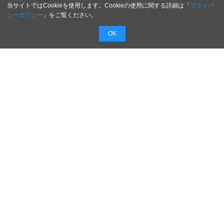
当サイトではCookieを使用します。Cookieの使用に関する詳細は「
プライバ
シーポリシー
」をご覧ください。
OK
配信無料
会員登録不要
最短1時間で
配信
広告費０円で新商品・新サービスのプレスリリー
スを無料で配信！
配信内容を入力するだけで最短１時間でプレスリ