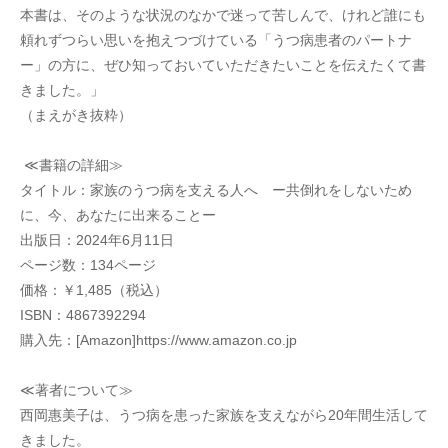
本書は、そのような状況のなかで迷って苦しんで、けれど誰にも
頼れずつらい思いを抱えつづけている「うつ病患者のパートナ
ー」の方に、ぜひ知っておいていただきたいことを伝えたくて書
きました。」
（まえがき抜粋）
 ≪書籍の詳細≫
タイトル：家族のうつ病を支える人へ　ー共倒れをしないため
に、今、あなたに出来ることー
出版日：2024年6月11日
ページ数：134ページ
価格：￥1,485（税込）
ISBN：4867392294
購入先：[Amazon]https://www.amazon.co.jp
≪著者について≫
西岡惠美子は、うつ病を患った家族を支えながら20年間生活して
きました。