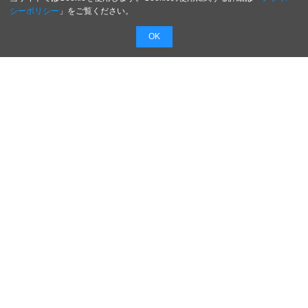
シーポリシー
」をご覧ください。
OK
配信無料
会員登録不要
最短1時間で
配信
広告費０円で新商品・新サービスのプレスリリー
スを無料で配信！
配信内容を入力するだけで最短１時間でプレスリ
リースを配信！
日本のがんばる企業を応援します！