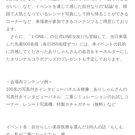
がいい」など、イベントを通じて感じた自分なりの“結論”を、韓
国で人気となっているレシート写真にして持ち帰ることができる
コーナーなど、来場者が参加できるコンテンツもご用意しており
ます。
　さらに、「1-ONE-」の公式LINEを友だち登録して、当日来場
した先着500名様（各日250名様ずつ）には、本イベントの目的
に共感してくださったありしゃんさんの名言をキーホルダーにし
たオリジナルコラボグッズのプレゼントも予定しております。
＜会場内コンテンツ例＞
100名の写真付きインタビューパネル＆映像、ありしゃんさんの
写真付きインタビューパネル、二重シミュレーションのお試しコ
ーナー、レシート写真機、特製ガチャガチャ（無料）など
イベント名：自分らしい美容医療を選んだ100人の話「もしも、
今、私が二重になったなら。展」