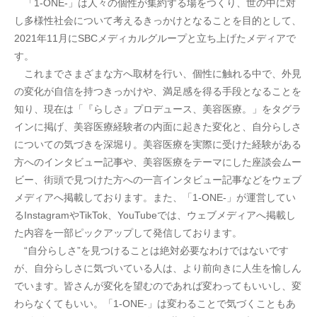
　「1-ONE-」は人々の個性が集約する場をつくり、世の中に対
し多様性社会について考えるきっかけとなることを目的として、
2021年11月にSBCメディカルグループと立ち上げたメディアで
す。
　これまでさまざまな方へ取材を行い、個性に触れる中で、外見
の変化が自信を持つきっかけや、満足感を得る手段となることを
知り、現在は「『らしさ』プロデュース、美容医療。」をタグラ
インに掲げ、美容医療経験者の内面に起きた変化と、自分らしさ
についての気づきを深堀り。美容医療を実際に受けた経験がある
方へのインタビュー記事や、美容医療をテーマにした座談会ムー
ビー、街頭で見つけた方への一言インタビュー記事などをウェブ
メディアへ掲載しております。また、「1-ONE-」が運営してい
るInstagramやTikTok、YouTubeでは、ウェブメディアへ掲載し
た内容を一部ピックアップして発信しております。
　“自分らしさ”を見つけることは絶対必要なわけではないです
が、自分らしさに気づいている人は、より前向きに人生を愉しん
でいます。皆さんが変化を望むのであれば変わってもいいし、変
わらなくてもいい。「1-ONE-」は変わることで気づくこともあ