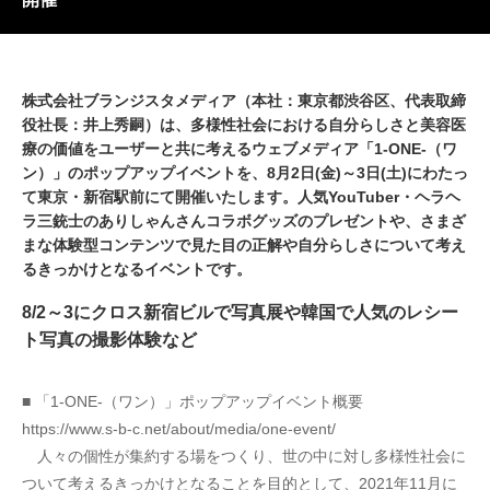
株式会社ブランジスタメディア（本社：東京都渋谷区、代表取締
役社長：井上秀嗣）は、多様性社会における自分らしさと美容医
療の価値をユーザーと共に考えるウェブメディア「1-ONE-（ワ
ン）」のポップアップイベントを、8月2日(金)～3日(土)にわたっ
て東京・新宿駅前にて開催いたします。人気YouTuber・ヘラヘ
ラ三銃士のありしゃんさんコラボグッズのプレゼントや、さまざ
まな体験型コンテンツで見た目の正解や自分らしさについて考え
るきっかけとなるイベントです。
8/2～3にクロス新宿ビルで写真展や韓国で人気のレシー
ト写真の撮影体験など
■ 「1-ONE-（ワン）」ポップアップイベント概要
https://www.s-b-c.net/about/media/one-event/
　人々の個性が集約する場をつくり、世の中に対し多様性社会に
ついて考えるきっかけとなることを目的として、2021年11月に