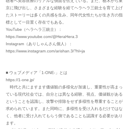
聴者へ美容医療のリアルな側面を伝えている。また、栃木から東
京に飛び出し、さまざまな経験を経てヘラヘラ三銃士を育て上げ
たストーリーは多くの共感を生み、同年代女性たちが生き方の指
標として一目置く存在でもある。
YouTube（ヘラヘラ三銃士）：
https://www.youtube.com/@HeraHera.3
Instagram（ありしゃんさん個人）：
https://www.instagram.com/arishan.3/?hl=ja
■ ウェブメディア「1-ONE-」とは
https://1-one.jp/
　時代と共にますます価値観の多様化が加速し、重要性が高まっ
ている現代社会では、自分とは異なる経験、視点、価値観がある
ということを認識し、攻撃や排除をせず多様性を尊重することが
求められています。また同時に、多様性を受け入れるだけではな
く、他者に受け入れてもらう側であることも認識する必要があり
ます。