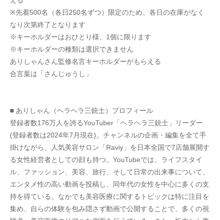
える
※先着500名（各日250名ずつ）限定のため、各日の在庫がなく
なり次第終了となります
※キーホルダーはおひとり様、1個に限ります
※キーホルダーの種類は選択できません
ありしゃんさん監修名言キーホルダーがもらえる
合言葉は「さんじゅうし」
■ ありしゃん（ヘラヘラ三銃士）プロフィール
登録者数176万人を誇るYouTuber「ヘラヘラ三銃士」リーダー
(登録者数は2024年7月現在)。チャンネルの企画・編集を全て手
掛けながら、人気美容サロン「Raviy」を日本全国で7店舗展開す
る女性経営者としての顔も持つ。YouTubeでは、ライフスタイ
ル、ファッション、美容、旅行、そして日常の出来事について、
エンタメ性の高い動画を投稿し、同年代の女性を中心に多くの支
持を得ている。なかでも美容医療に関するトピックは特に注目を
集め、自らの体験を包み隠さず動画で公開することで、多くの視