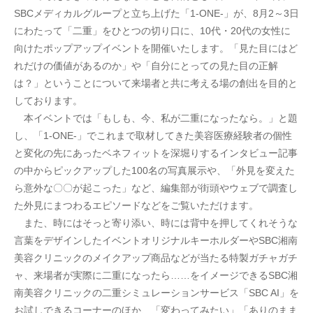
SBCメディカルグループと立ち上げた「1-ONE-」が、8月2～3日
にわたって「二重」をひとつの切り口に、10代・20代の女性に
向けたポップアップイベントを開催いたします。「見た目にはど
れだけの価値があるのか」や「自分にとっての見た目の正解
は？」ということについて来場者と共に考える場の創出を目的と
しております。
　本イベントでは「もしも、今、私が二重になったなら。」と題
し、「1-ONE-」でこれまで取材してきた美容医療経験者の個性
と変化の先にあったベネフィットを深堀りするインタビュー記事
の中からピックアップした100名の写真展示や、「外見を変えた
ら意外な〇〇が起こった」など、編集部が街頭やウェブで調査し
た外見にまつわるエピソードなどをご覧いただけます。
　また、時にはそっと寄り添い、時には背中を押してくれそうな
言葉をデザインしたイベントオリジナルキーホルダーやSBC湘南
美容クリニックのメイクアップ商品などが当たる特製ガチャガチ
ャ、来場者が実際に二重になったら……をイメージできるSBC湘
南美容クリニックの二重シミュレーションサービス「SBC AI」を
お試しできるコーナーのほか、「変わってみたい」「ありのまま