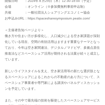
開催日時　　：2024年８月29日（木）12:30-18:00（予定）
会場　　　　：オンライン（※参加費無料事前申込制）
共催　　　　：一般社団法人シェアリングエコノミー協会
お申込みURL：https://spacesharesymposium.peatix.com/
＜主催者告知ページより＞
働き方や住まい方が多様化し、人口減少による空き家課題が深刻
化している現在、空間の有効活用はますます重要なテーマとなっ
ており、今年は空き家関連法、デジタルノマドビザ、多拠点居住
推進法などスペースシェア活用が期待される法案が続々と成立し
ています。
新しいライフスタイルを支え、空き家活用等の新たな選択肢とな
るスペースシェアによるこれからの不動産のあり方について、ス
ペースシェア事業者や専門家による講演やパネルディスカッショ
ンを予定しています。
また、その中で最先端の技術を駆使したスペースシェアサービス