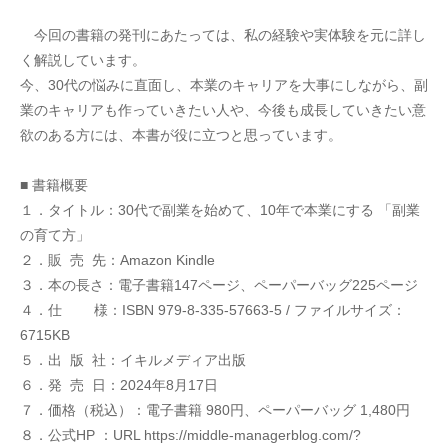
　今回の書籍の発刊にあたっては、私の経験や実体験を元に詳し
く解説しています。
今、30代の悩みに直面し、本業のキャリアを大事にしながら、副
業のキャリアも作っていきたい人や、今後も成長していきたい意
欲のある方には、本書が役に立つと思っています。
■ 書籍概要
１．タイトル：30代で副業を始めて、10年で本業にする 「副業
の育て方」
２．販  売  先：Amazon Kindle
３．本の長さ：電子書籍147ページ、ペーパーバッグ225ページ
４．仕        様：ISBN 979-8-335-57663-5 / ファイルサイズ：
6715KB
５．出  版  社：イキルメディア出版
６．発  売  日：2024年8月17日
７．価格（税込）：電子書籍 980円、ペーパーバッグ 1,480円
８．公式HP ：URL https://middle-managerblog.com/?