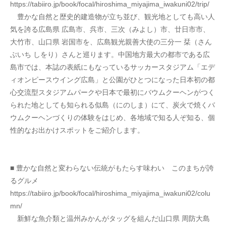
https://tabiiro.jp/book/focal/hiroshima_miyajima_iwakuni02/trip/
　豊かな自然と歴史的建造物が立ち並び、観光地としても高い人
気を誇る広島県 広島市、呉市、三次（みよし）市、廿日市市、
大竹市、山口県 岩国市を、広島観光親善大使の三分一 栞（さん
ぶいち しをり）さんと巡ります。中国地方最大の都市である広
島市では、本誌の表紙にもなっているサッカースタジアム「エデ
ィオンピースウイング広島」と公園がひとつになった日本初の都
心交流型スタジアムパークや日本で最初にバウムクーヘンがつく
られた地としても知られる似島（にのしま）にて、炭火で焼くバ
ウムクーヘンづくりの体験をはじめ、各地域で知る人ぞ知る、個
性的なお出かけスポットをご紹介します。
■ 豊かな自然と変わらない伝統がもたらす味わい　このまちが誇
るグルメ
https://tabiiro.jp/book/focal/hiroshima_miyajima_iwakuni02/colu
mn/
　新鮮な魚介類と温州みかんがタッグを組んだ山口県 周防大島