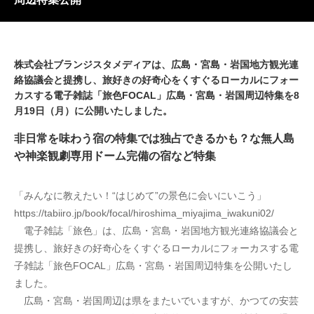
株式会社ブランジスタメディアは、広島・宮島・岩国地方観光連
絡協議会と提携し、旅好きの好奇心をくすぐるローカルにフォー
カスする電子雑誌「旅色FOCAL」広島・宮島・岩国周辺特集を8
月19日（月）に公開いたしました。
非日常を味わう宿の特集では独占できるかも？な無人島
や神楽観劇専用ドーム完備の宿など特集
「みんなに教えたい！“はじめて”の景色に会いにいこう」
https://tabiiro.jp/book/focal/hiroshima_miyajima_iwakuni02/
　電子雑誌「旅色」は、広島・宮島・岩国地方観光連絡協議会と
提携し、旅好きの好奇心をくすぐるローカルにフォーカスする電
子雑誌「旅色FOCAL」広島・宮島・岩国周辺特集を公開いたし
ました。
　広島・宮島・岩国周辺は県をまたいでいますが、かつての安芸