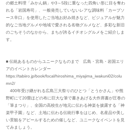
の郷土料理「みかん鍋」や3～5段に重なった四角い形に目を奪わ
れる「岩国寿司」、一般発売していないレアな調味料「カープソ
ース辛口」を使用したご当地お好み焼きなど、ビジュアルが魅力
的なご当地グルメや地域で愛される名物グルメなど、多彩な新旧
のごちそうのなかから、まちが誇るイチオシグルメをご紹介しま
す。
■ 伝統あるものからユニークなものまで　広島・宮島・岩国エリ
アのイベントカレンダー
https://tabiiro.jp/book/focal/hiroshima_miyajima_iwakuni02/colu
mn2/
　400年受け継がれる広島三大祭りのひとつ「とうかさん」や熊
野町にて20畳ほどの布に巨大な筆で書きあげる大作席書が圧巻の
「筆まつり」、全国の高校生が地元に伝わる神楽を披露する「神
楽甲子園」など、土地に伝わる伝統行事をはじめ、名産品や美し
い景観をアピールするための催しなど、ユニークなイベントを見
てみましょう。