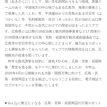
国（あきのくに）として、深い文化的関わりをもつ地域。原爆ド
ームがあり、中国地方の中心地でもある広島市、海軍の要衝とし
て発展した呉（くれ）市、平清盛ゆかりの宮島がある廿日市（は
つかいち）市、毛利家家臣・吉川（きっかわ）氏が治めた山口県
岩国市など、中世から近代にかけての歴史が詰まったエリアで
す。広島県と山口県の18自治体と観光関係事業者など17 団体の
計35団体が参加する広島・宮島・岩国地方観光連絡協議会では、
広島市や廿日市市などの中心部にとどまらず、魅力あるスポット
にも興味を持ってもらうため、ウェブでの情報発信をはじめ、広
域観光の促進を図っています。
　昨年も観光誘客を目的に「旅色 FO-CAL」広島・宮島・岩国特
集「歴史を巡る旅」をテーマに発行いたしましたが、今年は、
2025年4月から開催される大阪・関西万博に向けて、広島・宮
島・岩国周辺まで足を延ばしてもらうことを目的に、電子雑誌で
のプロモーションを実施いたします。
■ みんなに教えたくなる　広島・宮島・岩国周辺の穴場スポット