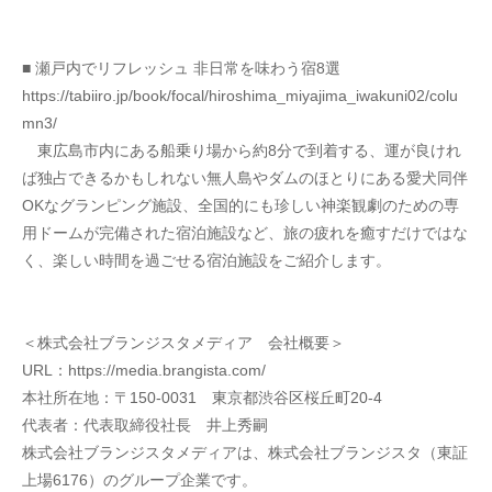
■ 瀬戸内でリフレッシュ 非日常を味わう宿8選
https://tabiiro.jp/book/focal/hiroshima_miyajima_iwakuni02/colu
mn3/
　東広島市内にある船乗り場から約8分で到着する、運が良けれ
ば独占できるかもしれない無人島やダムのほとりにある愛犬同伴
OKなグランピング施設、全国的にも珍しい神楽観劇のための専
用ドームが完備された宿泊施設など、旅の疲れを癒すだけではな
く、楽しい時間を過ごせる宿泊施設をご紹介します。
＜株式会社ブランジスタメディア　会社概要＞
URL：https://media.brangista.com/
本社所在地：〒150-0031　東京都渋谷区桜丘町20-4
代表者：代表取締役社長　井上秀嗣
株式会社ブランジスタメディアは、株式会社ブランジスタ（東証
上場6176）のグループ企業です。