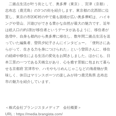
　二拠点生活が叶う街として、奥多摩（東京）、宮津（京都）、
志布志（鹿児島）の3つの街を紹介します。東京都の北西部に位
置し、東京の市区町村の中で最も面積が広い奥多摩町は、ハイキ
ングや登山、川遊びができる豊かな自然が最大の魅力です。近年
は総人口の約1割が移住者というデータがあるように、移住者が
急増中。自身も都内から奥多摩に移住し、数年間二拠点生活を送
っていた編集者、曽田夕紀子さんにインタビュー。「便利さにあ
らがって、生きる力を身につけられた」という曽田さんに、移住
の経緯や移住による生活の変化をお聞きしました。ほかにも、日
本三景の一つである天橋立があり、心を癒す景観に包まれて暮ら
せる京都府 宮津市や、ハモやちりめんじゃこなどの海産物が美
味しく、休日はマリンスポーツの楽しみが待つ鹿児島県 志布志
市の魅力を紹介しています。
＜株式会社ブランジスタメディア　会社概要＞ 
URL：https://media.brangista.com/