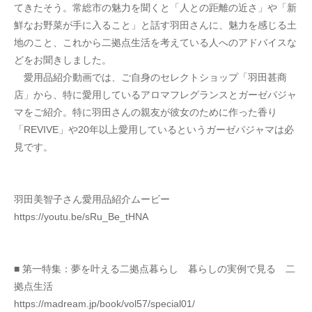
てきたそう。常総市の魅力を聞くと「人との距離の近さ」や「新
鮮なお野菜が手に入ること」と話す羽田さんに、魅力を感じる土
地のこと、これから二拠点生活を考えている人へのアドバイスな
どをお聞きしました。
　愛用品紹介動画では、ご自身のセレクトショップ「羽田甚商
店」から、特に愛用しているアロマフレグランスとガーゼパジャ
マをご紹介。特に羽田さんの親友が彼女のために作った香り
「REVIVE」や20年以上愛用しているというガーゼパジャマは必
見です。
羽田美智子さん愛用品紹介ムービー
https://youtu.be/sRu_Be_tHNA
■ 第一特集：夢を叶える二拠点暮らし　暮らしの実例で見る　二
拠点生活
https://madream.jp/book/vol57/special01/