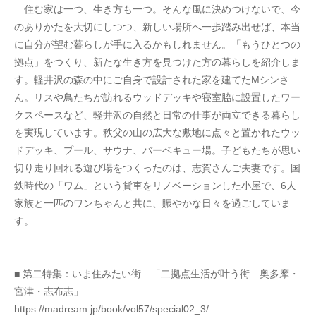
　住む家は一つ、生き方も一つ。そんな風に決めつけないで、今
のありかたを大切にしつつ、新しい場所へ一歩踏み出せば、本当
に自分が望む暮らしが手に入るかもしれません。「もうひとつの
拠点」をつくり、新たな生き方を見つけた方の暮らしを紹介しま
す。軽井沢の森の中にご自身で設計された家を建てたMシンさ
ん。リスや鳥たちが訪れるウッドデッキや寝室脇に設置したワー
クスペースなど、軽井沢の自然と日常の仕事が両立できる暮らし
を実現しています。秩父の山の広大な敷地に点々と置かれたウッ
ドデッキ、プール、サウナ、バーベキュー場。子どもたちが思い
切り走り回れる遊び場をつくったのは、志賀さんご夫妻です。国
鉄時代の「ワム」という貨車をリノベーションした小屋で、6人
家族と一匹のワンちゃんと共に、賑やかな日々を過ごしていま
す。
■ 第二特集：いま住みたい街　「二拠点生活が叶う街　奥多摩・
宮津・志布志」
https://madream.jp/book/vol57/special02_3/