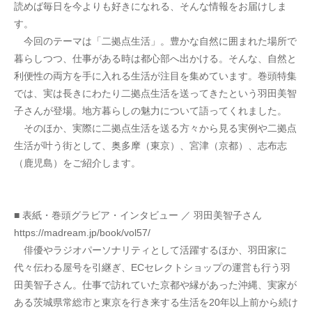
読めば毎日を今よりも好きになれる、そんな情報をお届けしま
す。
　今回のテーマは「二拠点生活」。豊かな自然に囲まれた場所で
暮らしつつ、仕事がある時は都心部へ出かける。そんな、自然と
利便性の両方を手に入れる生活が注目を集めています。巻頭特集
では、実は長きにわたり二拠点生活を送ってきたという羽田美智
子さんが登場。地方暮らしの魅力について語ってくれました。
　そのほか、実際に二拠点生活を送る方々から見る実例や二拠点
生活が叶う街として、奥多摩（東京）、宮津（京都）、志布志
（鹿児島）をご紹介します。
■ 表紙・巻頭グラビア・インタビュー ／ 羽田美智子さん
https://madream.jp/book/vol57/
　俳優やラジオパーソナリティとして活躍するほか、羽田家に
代々伝わる屋号を引継ぎ、ECセレクトショップの運営も行う羽
田美智子さん。仕事で訪れていた京都や縁があった沖縄、実家が
ある茨城県常総市と東京を行き来する生活を20年以上前から続け