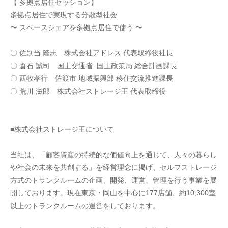
【 多拠点居住セッション】
多拠点居住で実現する分散型社会
〜 スペースシェアを多拠点居住で使う 〜
〇 佐別当 隆志　株式会社アドレス 代表取締役社長
〇 倉石 誠司　国土交通省. 国土政策局 総合計画課長
〇 西牧孝行　佐渡市 地域振興部 移住交流推進課長
〇 荒川 滋郎　株式会社ストレージ王 代表取締役
■株式会社ストレージ王について
当社は、「顧客資産の持続的な価値向上を通じて、人々の暮らし
や社会の未来を共創する」を経営理念に掲げ、セルフストレージ
方式のトランクルームの企画、開発、運営、管理を行う事業を展
開しております。現在東京・岡山を中心に177店舗、約10,300室
以上のトランクルームの運営をしております。