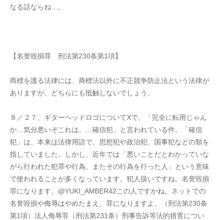
なる話ならね…。
【名誉毀損罪　刑法第230条第1項】
商標を護る法律には、商標法以外に不正競争防止法という法律が
ありますが、どちらにも抵触しないでしょう。
８／２７、ギターヘッドロゴについてXで、「完全に転用じゃん
か…気分悪いぞこれは。…確信犯」と言われている件。「確信
犯」は、本来は法律用語で、思想犯や政治犯、国事犯などの類を
指していました。しかし、近年では「悪いことだとわかっていな
がら行われた犯罪や行為、またその行為を行った人」という意味
で使われることが多くなっています。犯人扱いですね。名誉毀損
罪になります。@YUKI_AMBER42この人ですかね。ネットでの
名誉毀損や侮辱はやめたまえ、罪になりますよ。（刑法第230条
第1項）法人侮辱罪（刑法第231条）刑事告訴等法的措置につい