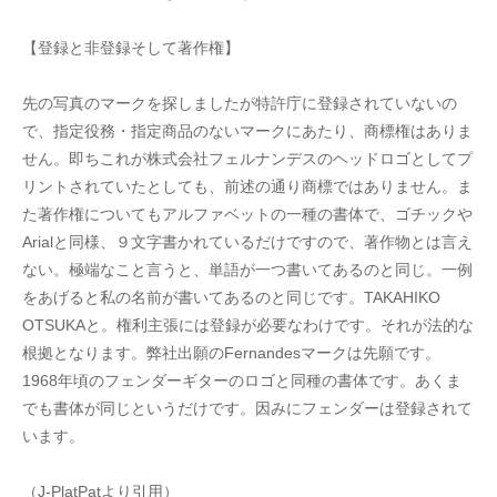
【登録と非登録そして著作権】
先の写真のマークを探しましたが特許庁に登録されていないの
で、指定役務・指定商品のないマークにあたり、商標権はありま
せん。即ちこれが株式会社フェルナンデスのヘッドロゴとしてプ
リントされていたとしても、前述の通り商標ではありません。ま
た著作権についてもアルファベットの一種の書体で、ゴチックや
Arialと同様、９文字書かれているだけですので、著作物とは言え
ない。極端なこと言うと、単語が一つ書いてあるのと同じ。一例
をあげると私の名前が書いてあるのと同じです。TAKAHIKO 
OTSUKAと。権利主張には登録が必要なわけです。それが法的な
根拠となります。弊社出願のFernandesマークは先願です。
1968年頃のフェンダーギターのロゴと同種の書体です。あくま
でも書体が同じというだけです。因みにフェンダーは登録されて
います。
（J-PlatPatより引用）