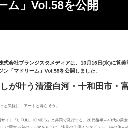
ム」Vol.58を公開
式会社ブランジスタメディアは、10月16日(水)に筧美
ン「マドリーム」Vol.58を公開しました。
しが叶う清澄白河・十和田市・
「もっと気軽に　アートと暮らそう」
イト「LIFULL HOME'S」と共同で発行する、20代後半～40代の
らしに関する旬のテーマをもうけ、注目の俳優インタビュー、街の住み