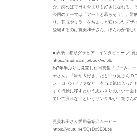
介。読めば毎日を今よりも好きになれる、
今回のテーマは「アートと暮らそう」。難
り、花瓶やミラーをちょっと変わったデザ
登場するのは筧美和子さん。ほんわか優し
■ 表紙・巻頭グラビア・インタビュー ／ 
https://madream.jp/book/vol58/
約7年半ぶりに発売した写真集『ゴーみぃ
子さん。「家が大好き」だという筧さんのご
ン・ロゼのソファなど、本当に気に入った
すぐ行動に移すという思いきりのよい一面
ていて疲れないというサンダルが、筧さん
筧美和子さん愛用品紹介ムービー
https://youtu.be/5QsDo9E8Lbs