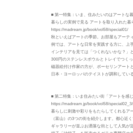
■ 第一特集：いま、住みたいのはアートな
暮らしの実例で見る アートを取り入れた暮
https://madream.jp/book/vol58/special01/
秋といえばアートの季節。お部屋もアーテ
例では、アートな日常を実践する方に、上手
インテリアを見ては「つくれないかな？」と
300円のステンレスボウルとトレイでつく
磁器絵付け作家の方が、ポーセリンアート
日本・ヨーロッパのテイストが調和してい
■ 第二特集：いま住みたい街「アートを感
https://madream.jp/book/vol58/special02_3/
暮らしに刺激や彩りをもたらしてくれるア
（富山）の3つの街を紹介します。都心近く
ギャラリーが並ぶお洒落な街として人気が