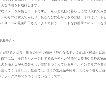
そんな情報をお届けします。
解なイメージがあるアートですが、もっと気軽に暮らしに取り入れてみ
インのものに変えてみたり。見るたびに心がときめけば、それはアート
いイメージの筧美和子さんによく似合う、アートなお部屋でのシーンを
筧美和子さん
ー』が話題となり、現在公開中の映画『静かなるドン２前編・後編』に出
自宅には、提灯をイメージして和紙を使った特徴的な照明や自身のYou
ものを揃えながら自分らしい空間をつくっているそう。インテリアを買
も語ってくれました。動画では、2つの愛用品を紹介。とにかく香りが好
のリラックス時間をつくっているようです。