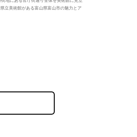
心街地にある官庁街通り全体を美術館に見立
る富山県立美術館がある富山県富山市の魅力とア