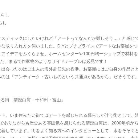
暮らし
らし
ィスティックにしたいけれど「アートってなんだか難しそう…」と感じ
な取り入れ方を伺いました。DIYとプチプライスでアートなお部屋をつ
アイデアをふくらませ、ホームセンターや100円均一ショップで材料
った、まるで作家物のようなサイドテーブルは必見です！
と出会ったのはご主人の海外赴任先の香港。お部屋にはご自身の作品と
るのは「アンティーク・古いものという共通点があるから」だそうです
じる街　清澄白河・十和田・富山」
ート。いま住みたい街ではアートを感じられる暮らしが叶う街として、
でありながらも歴史ある雰囲気を感じられる清澄白河は、2000年頃か
定着しています。街をよく知る方へのインタビューとして、水をそそぐ