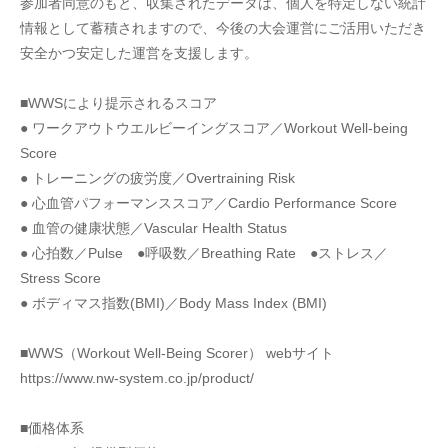
参加者同意のもと、収集されたデータは、個人を特定しない統計
情報として蓄積されますので、今後の大会運営にご活用いただき
安全かつ安定した運営を支援します。
■WWSにより提示されるスコア
● ワークアウトウエルビーイングスコア／Workout Well-being 
Score
● トレーニングの疲労度／Overtraining Risk
● 心血管パフォーマンススコア／Cardio Performance Score
● 血管の健康状態／Vascular Health Status
● 心拍数／Pulse　●呼吸数／Breathing Rate　●ストレス／
Stress Score
● ボディマス指数(BMI)／Body Mass Index (BMI)
■WWS（Workout Well-Being Scorer） webサイト
https://www.nw-system.co.jp/product/
■価格体系