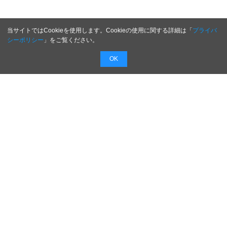
当サイトではCookieを使用します。Cookieの使用に関する詳細は「
プライバ
シーポリシー
」をご覧ください。
OK
配信無料
会員登録不要
最短1時間で
配信
広告費０円で新商品・新サービスのプレスリリー
スを無料で配信！