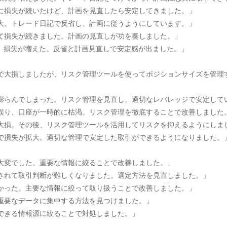
きずに損失が続いたけど、計画を見直したら安定してきました。」
が拡大。トレード日記で反省し、計画に従うようにしています。」
しくて損失が続きました。計画の見直しが功を奏しました。」
取引し、損失が増えた。反省と計画見直しで安定感が出ました。」
いすぎで大損しましたが、リスク管理ツールを使ってポジションサイズを管
失が膨らんでしまった。リスク管理を見直し、適切なレバレッジで安定して
方を誤り、口座が一時的に枯渇。リスク管理を徹底することで改善しました
スで大損。その後、リスク管理ツールを活用してリスクを抑えるようにしま
利用で損失が拡大。適切な管理で安定した取引ができるようになりました。
別が大変でした。重要な情報に絞ることで改善しました。」
圧倒されて取引判断が難しくなりました。選定方法を見直しました。」
難しかった。主要な情報に絞って取り扱うことで改善しました。」
れ、重要なデータに集中する方法を見つけました。」
信頼できる情報源に絞ることで対処しました。」