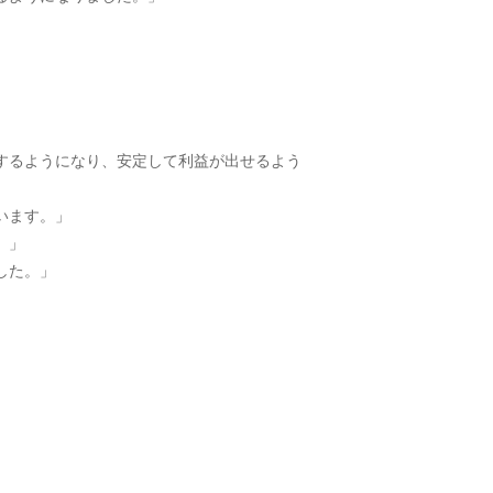
理するようになり、安定して利益が出せるよう
います。」
。」
した。」
」