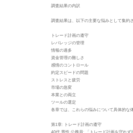
調査結果の内訳
調査結果は、以下の主要な悩みとして集約
トレード計画の遵守
レバレッジの管理
情報の過多
資金管理の難しさ
感情のコントロール
約定スピードの問題
ストレスと疲労
市場の急変
本業との両立
ツールの選定
各章では、これらの悩みについて具体的な
第1章: トレード計画の遵守
40代 男性 公務員: 「トレード計画を