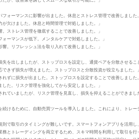
て困ったが、改善策を講じてスムーズな取引が可能に。」
スでパフォーマンスに影響が出ました。休息とストレス管理で改善しました
集中力が欠けました。休息と時間管理で対処しました。」
悪影響。ストレス管理を徹底することで改善しました。」
でパフォーマンスが低下。メンタルケアで対処しました。」
労が影響。リフレッシュ法を取り入れて改善しました。」
何度も損失を出しましたが、ストップロスを設定し、通貨ペアを分散させる
く対応できず損失が増えました。ストップロスと分散投資が役立ちました。
応しきれずに損失が出ました。ストップロスを設定することで改善しました
続きました。リスク管理を強化してから安定しました。」
り回されていましたが、リスク管理を見直し、損失を抑えることができまし
も取引を続けるために、自動売買ツールを導入しました。これにより、トレ
トが不規則で取引のタイミングが難しいです。スマートフォンアプリを活用
多忙な業務とトレーディングを両立するため、スキマ時間を利用して取引を