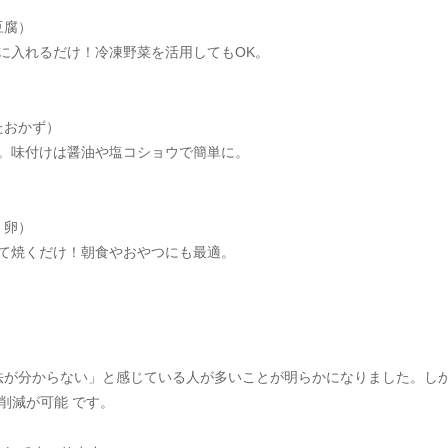
豆腐）
プに入れるだけ！冷凍野菜を活用してもOK。
たおかず）
け。味付けは醤油や塩コショウで簡単に。
・卵）
して焼くだけ！朝食やおやつにも最適。
法が分からない」と感じている人が多いことが明らかになりました。しか
削減が可能 です。