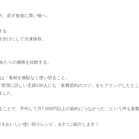
め、必ず食後に買い物へ。
する
小分けにして冷凍保存。
gあたりの価格を比較する。
手は「食材を無駄なく使い切ること」
管理に詳しい主婦100人にも「食費節約のコツ」をヒアリングしたとこ
ました。
ることで、平均して月7,000円以上の節約につながった」という声も多
単＆おいしい使い切りレシピ」を3つご紹介します！