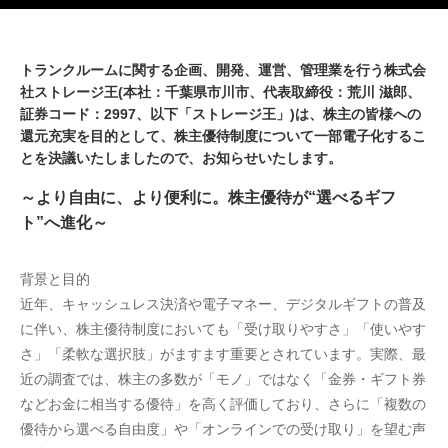
トランクルームに関する企画、開発、運営、管理業を行う株式会
社ストレージ王(本社：千葉県市川市、代表取締役：荒川 滋郎、
証券コード：2997、以下「ストレージ王」)は、株主の皆様への
還元充実を目的として、株主優待制度について一部電子化するこ
とを決議いたしましたので、お知らせいたします。
～より自由に、より便利に。株主優待が“選べるギフ
ト”へ進化～
背景と目的
近年、キャッシュレス決済や電子マネー、デジタルギフトの普及
に伴い、株主優待制度においても「受け取りやすさ」「使いやす
さ」「柔軟な選択肢」がますます重要とされています。実際、最
近の調査では、株主の多数が「モノ」ではなく「金券・ギフト券
などお金に相当する優待」を高く評価しており、さらに「複数の
優待から選べる自由度」や「オンラインでの受け取り」を望む声