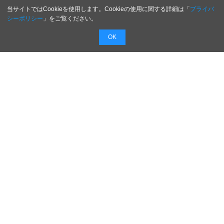
当サイトではCookieを使用します。Cookieの使用に関する詳細は「
プライバ
シーポリシー
」をご覧ください。
OK
配信無料
会員登録不要
最短1時間で
配信
広告費０円で新商品・新サービスのプレスリリー
スを無料で配信！
配信内容を入力するだけで最短１時間でプレスリ
リースを配信！
日本のがんばる企業を応援します！