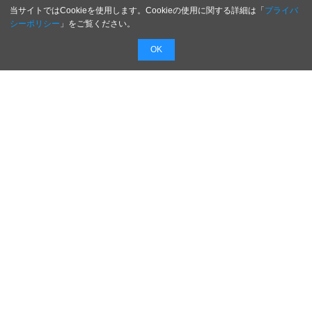
当サイトではCookieを使用します。Cookieの使用に関する詳細は「
プライバ
シーポリシー
」をご覧ください。
OK
配信無料
会員登録不要
最短1時間で
配信
広告費０円で新商品・新サービスのプレスリリー
スを無料で配信！
配信内容を入力するだけで最短１時間でプレスリ
リースを配信！
日本のがんばる企業を応援します！