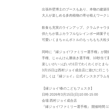
出張外壁博士のブースもあり、本物の建築
大人が楽しめる多肉植物の寄せ植えワーク
飲食も充実のラインアップ。クラムチャウ
供たちが喜ぶカラフルなレインボー綿菓子
可愛いくまちゃんボトルのもっちもち大粒
同時に『縁ジョイ!ファミリー選手権』が開催され
手権、じゃんけん勝抜き選手権、10秒当て
楽しいがいっぱいの1日でわくわくがとまら
3月15日は西村ジョイ成合店に遊びに行こう
詳しくは『縁ジョイ』公式インスタグラムを
【縁ジョイ!春のこどもフェスタ】
日時:2026年3月15日(日)10:00-15:00
会場:西村ジョイ成合店
『縁ジョイ!ファミリー選手権』 開催時間:11 