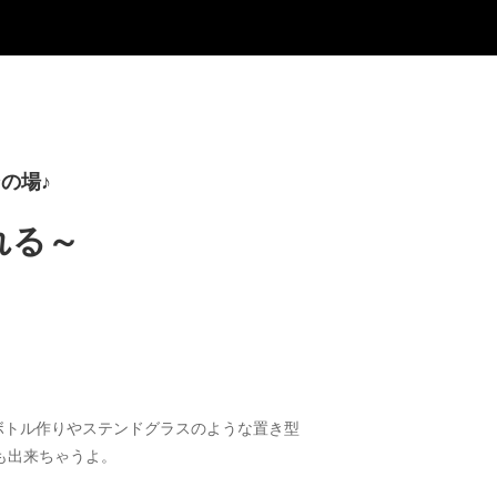
の場♪
れる～
ボトル作りやステンドグラスのような置き型
も出来ちゃうよ。