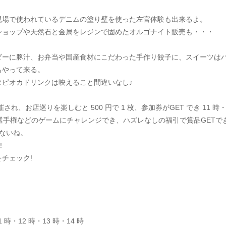
現場で使われているデニムの塗り壁を使った左官体験も出来るよ。
ショップや天然石と金属をレジンで固めたオルゴナイト販売も・・・
ダーに豚汁、お弁当や国産食材にこだわった手作り餃子に、スイーツは
もやって来る。
タピオカドリンクは映えること間違いなし♪
、お店巡りを楽しむと 500 円で 1 枚、参加券がGET でき 11 時・1
選手権などのゲームにチャレンジでき、ハズレなしの福引で賞品GETで
ないね。
!
チェック!
時・12 時・13 時・14 時