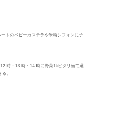
ハートのベビーカステラや米粉シフォンに子
2 時・13 時・14 時に野菜1kピタリ当て選
きる。