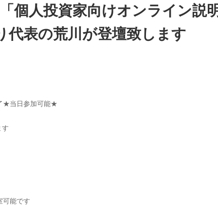
「個人投資家向けオンライン説明会
0より代表の荒川が登壇致します
0終了★当日参加可能★
ます
入室可能です