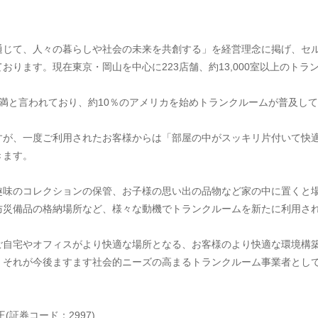
通じて、人々の暮らしや社会の未来を共創する」を経営理念に掲げ、セ
おります。現在東京・岡山を中心に223店舗、約13,000室以上のト
満と言われており、約10％のアメリカを始めトランクルームが普及し
すが、一度ご利用されたお客様からは「部屋の中がスッキリ片付いて快
きます。
趣味のコレクションの保管、お子様の思い出の品物など家の中に置くと
防災備品の格納場所など、様々な動機でトランクルームを新たに利用さ
ご自宅やオフィスがより快適な場所となる、お客様のより快適な環境構
、それが今後ますます社会的ニーズの高まるトランクルーム事業者とし
証券コード：2997)