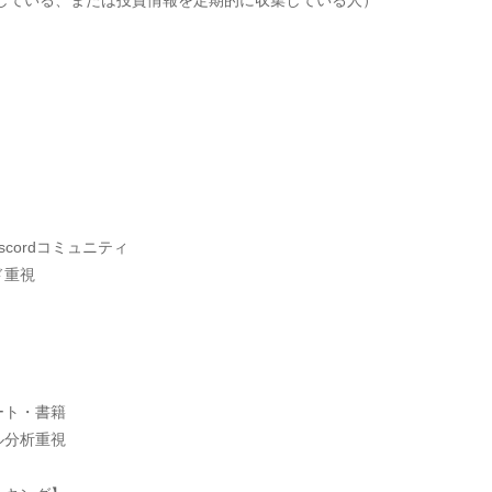
をしている、または投資情報を定期的に収集している人）
iscordコミュニティ
ド重視
ート・書籍
ル分析重視