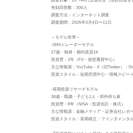
調査対象：20〜40代全国男女（現在投資
有効回答数：300人
調査方法：インターネット調査
調査期間：2026年3月4日〜11日
～モデル世帯～
-SNSトレーダーモデル
27歳・独身・都内賃貸1K
投資歴：2年（FX・仮想通貨中心）
主な情報源：YouTube・X（旧Twitter）・D
投資スタイル：短期売買中心・情報スピー
-長期投資リサーチモデル
38歳・既婚・子ども1人・郊外持ち家
投資歴：8年（NISA・投資信託・株式）
主な情報源：金融メディア・証券会社レポ
投資スタイル：長期積立・ファンダメンタ