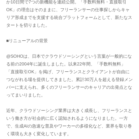
か10日間で7つの新機能を連続公開。「手数料無料・直接取引
OK」の理念はそのままに、フリーランサーの仕事探しからキャ
リア形成までを支援する統合プラットフォームとして、新たなス
タートを切りました。
■リニューアルの背景
@SOHOは、日本でクラウドソーシングという言葉が一般的にな
る前の2004年に誕生しました。以来22年間、「手数料無料」
「直接取引OK」を掲げ、フリーランスとクライアントが自由に
つながれる場を提供してきました。累計30万人を超える登録メン
バーに支えられ、多くのフリーランサーのキャリアの出発点とな
ってまいりました。
近年、クラウドソーシング業界は大きく成長し、フリーランスと
いう働き方が社会的に広く認知されるようになりました。一方
で、生成AIの急速な普及やワーカーの多様化など、業界を取り巻
く環境も大きく変化しています。