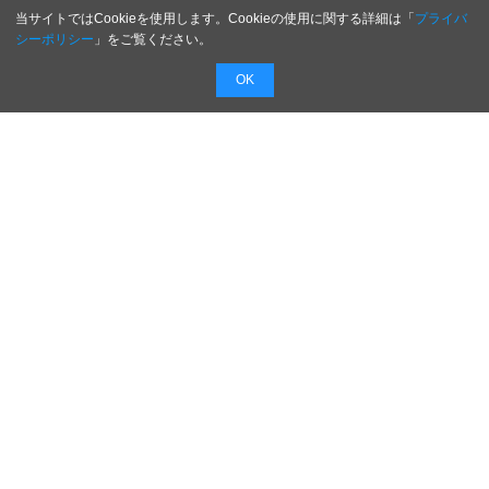
当サイトではCookieを使用します。Cookieの使用に関する詳細は「
プライバ
シーポリシー
」をご覧ください。
OK
配信無料
会員登録不要
最短1時間で
配信
広告費０円で新商品・新サービスのプレスリリー
スを無料で配信！
配信内容を入力するだけで最短１時間でプレスリ
リースを配信！