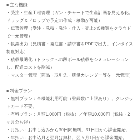
■ 主な機能
・受注・生産工程管理（ガントチャートで生産計画を見える化。
ドラッグ＆ドロップで予定の作成・移動が可能）
・伝票管理（受注・見積・発注・仕入・売上の5種類をクラウド
で一元管理）
・帳票出力（見積書・発注書・請求書をPDFで出力。インボイス
制度対応）
・積載最適化（トラックへの段ボール積載をシミュレーション
し、配送コストを削減）
・マスター管理（商品・取引先・稼働カレンダー等を一元管理）
■ 料金プラン
・無料プラン：全機能利用可能（登録数に上限あり）。クレジッ
トカード不要。
・有料プラン：月額1,000円（税抜）／年額10,000円（税抜・2
ヶ月分お得）
・月払い：お申し込みから30日間無料。31日目から課金開始。
・年払い：お申込月と翌月は無料。翌々月1日から課金開始。