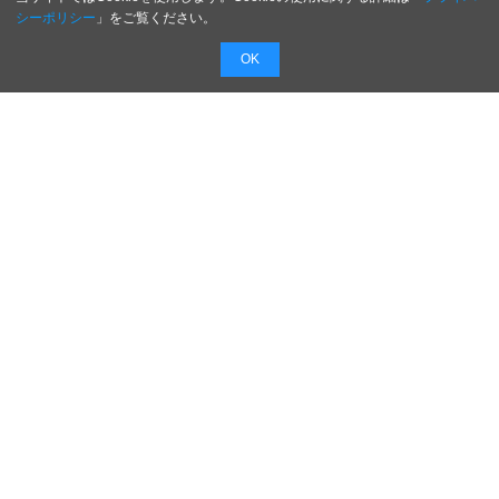
シーポリシー
」をご覧ください。
OK
配信無料
会員登録不要
最短1時間で
配信
広告費０円で新商品・新サービスのプレスリリー
スを無料で配信！
配信内容を入力するだけで最短１時間でプレスリ
リースを配信！
日本のがんばる企業を応援します！