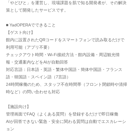
「やどびと」を運営し、現場課題を肌で知る開発者が、その解決
策として開発したサービスです。
■ YadOPERAでできること
【ゲスト向け】
館内に設置されたQRコードをスマートフォンで読み取るだけで
利用可能（アプリ不要）
チェックアウト時間・Wi-Fi接続方法・館内設備・周辺観光情
報・交通案内などをAIが自動回答
対応言語：日本語・英語・繁体中国語・簡体中国語・フランス
語・韓国語・スペイン語（7言語）
24時間稼働のため、スタッフ不在時間帯（フロント閉鎖時や清掃
時など）の問い合わせも対応
【施設向け】
管理画面でFAQ（よくある質問）を登録するだけで即日稼働
AIが回答できない緊急・安全に関わる質問は自動でエスカレーシ
ョン