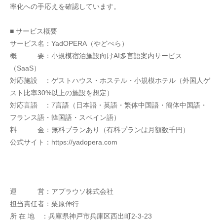
率化への手応えを確認しています。
■ サービス概要
サービス名：YadOPERA（やどぺら）
概　　　要：小規模宿泊施設向けAI多言語案内サービス
（SaaS）
対応施設　：ゲストハウス・ホステル・小規模ホテル（外国人ゲ
スト比率30%以上の施設を想定）
対応言語　：7言語（日本語・英語・繁体中国語・簡体中国語・
フランス語・韓国語・スペイン語）
料　　　金：無料プランあり（有料プランは月額数千円）
公式サイト：https://yadopera.com
運　　　営：アプラウソ株式会社
担当責任者：栗原伸行
所 在 地　：兵庫県神戸市兵庫区西出町2-3-23