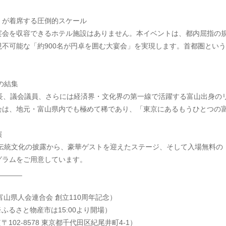
0名」が着席する圧倒的スケール
宴会を収容できるホテル施設はありません。本イベントは、都内屈指の
不可能な「約900名が円卓を囲む大宴会」を実現します。首都圏とい
の結集
首長、議会議員、さらには経済界・文化界の第一線で活躍する富山出身の
会は、地元・富山県内でも極めて稀であり、「東京にあるもうひとつの
演
の伝統文化の披露から、豪華ゲストを迎えたステージ、そして入場無料の
グラムをご用意しています。
______
富山県人会連合会 創立110周年記念）
会（※ふるさと物産市は15:00より開場）
102-8578 東京都千代田区紀尾井町4-1）