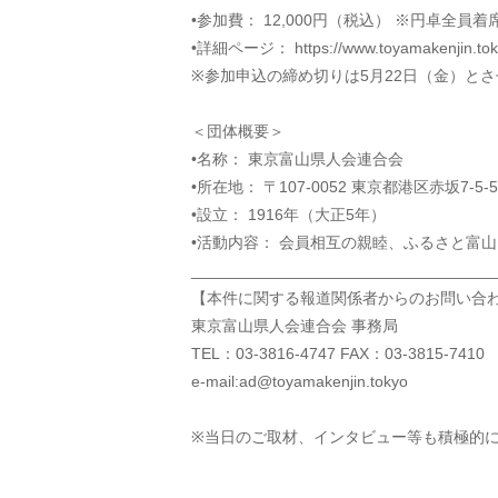
•参加費： 12,000円（税込） ※円卓全
•詳細ページ： https://www.toyamakenjin.tokyo
※参加申込の締め切りは5月22日（金）と
＜団体概要＞
•名称： 東京富山県人会連合会
•所在地： 〒107-0052 東京都港区赤坂7-5
•設立： 1916年（大正5年）
•活動内容： 会員相互の親睦、ふるさと富
__________________________________
【本件に関する報道関係者からのお問い合
東京富山県人会連合会 事務局
TEL：03-3816-4747 FAX：03-3815-7410
e-mail:ad@toyamakenjin.tokyo
※当日のご取材、インタビュー等も積極的