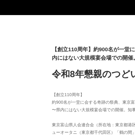
【創立110周年】約900名が一
内にはない大規模宴会場での開催
令和8年懇親のつど
【創立110周年】
約900名が一堂に会する奇跡の祭典、東京
〜県内にはない大規模宴会場での開催。知
東京富山県人会連合会（所在地：東京都港区
ューオータニ（東京都千代田区）「鶴の間