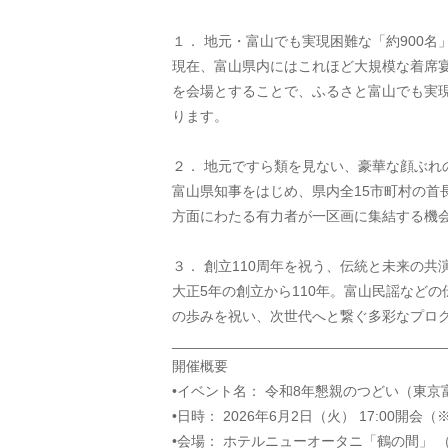
１．	地元・富山でも実現困難な「約90
現在、富山県内にはこれほど大規模な着席
を会場とすることで、ふるさと富山でも実現
ります。
２．	地元ですら類を見ない、豪華な顔ぶれ
富山県知事をはじめ、県内全15市町村の
方面にわたる有力者が一区画に集結する機
３．	創立110周年を祝う、伝統と未来の共
大正5年の創立から110年。富山民謡など
の歩みを祝い、次世代へと繋ぐ多彩なプロ
__________________________________
開催概要
•イベント名： 令和8年懇親のつどい（東京
•日時： 2026年6月2日（火） 17:00開
•会場： ホテルニューオータニ「鶴の間」 （〒