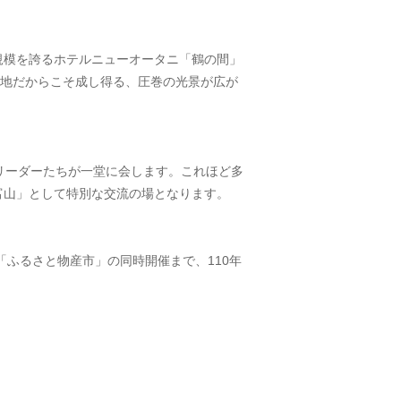
規模を誇るホテルニューオータニ「鶴の間」
う地だからこそ成し得る、圧巻の光景が広が
リーダーたちが一堂に会します。これほど多
富山」として特別な交流の場となります。
「ふるさと物産市」の同時開催まで、110年