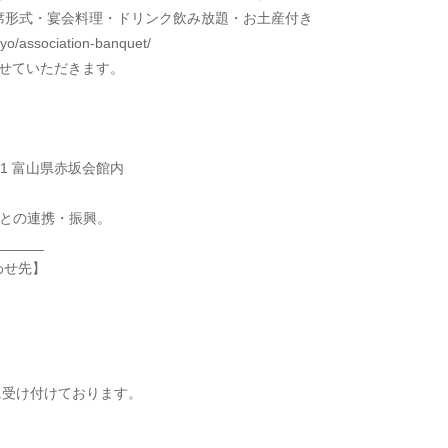
員着席形式・宴会料理・ドリンク飲み放題・お土産付き
/association-banquet/
させていただきます。
-51 富山県赤坂会館内
山との連携・振興。
______
わせ先】
に受け付けております。