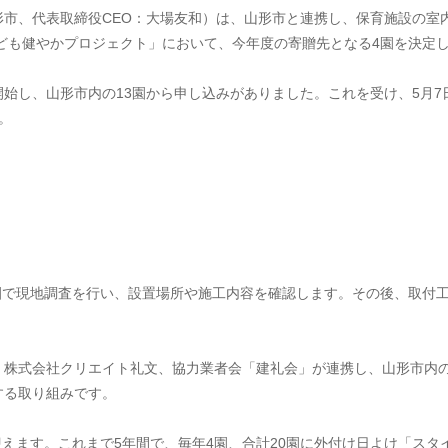
形市、代表取締役CEO：大場友和）は、山形市と連携し、保育施設の室
こども健やかプロジェクト」において、今年度の寄贈先となる4園を決定
を開始し、山形市内の13園から申し込みがありました。これを受け、5月
。
各園で現地調査を行い、設置場所や施工内容を確認します。その後、取付
、株式会社クリエイト礼文、協力業者会「建礼会」が連携し、山形市内
する取り組みです。
を迎えます。これまで5年間で、毎年4園、合計20園に外付け日よけ「ス