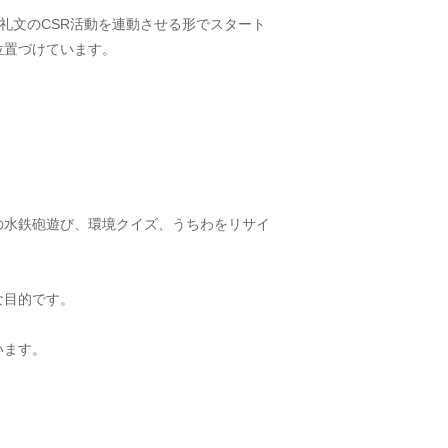
礼文のCSR活動を連動させる形でスタート
位置づけています。
の水鉄砲遊び、環境クイズ、うちわをリサイ
な目的です。
います。