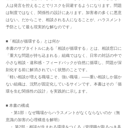
人は発言を控えることでリスクを回避するようになります。問題
は制度ではなく、関係性の設計にあります。加害者の多くに悪意
はない。だからこそ、相談される人になることが、ハラスメント
予防として最も現実的な解なのです」
■「相談が循環する」とは何か
本書のサブタイトルにある「相談が循環する」とは、相談窓口に
「重大な問題が持ち込まれる」組織ではなく、日常の対話の中で
小さな相談・違和感・フィードバックが自然に循環し、問題が深
刻化する前に解消されていく状態のことです。
「軽い相談が増える職場こそ、強い職場」――重い相談しか届か
ない組織は、沈黙が固定化しているサインです。本書はその「循
環を生む関係性の設計」を実践的に示します。
■ 本書の構成
　・第1部：なぜ職場からハラスメントがなくならないのか（無
意識の加害の心理構造を解明）
　・ 第2部：相談が生まれる環境をつくる（管理職が取るべき具