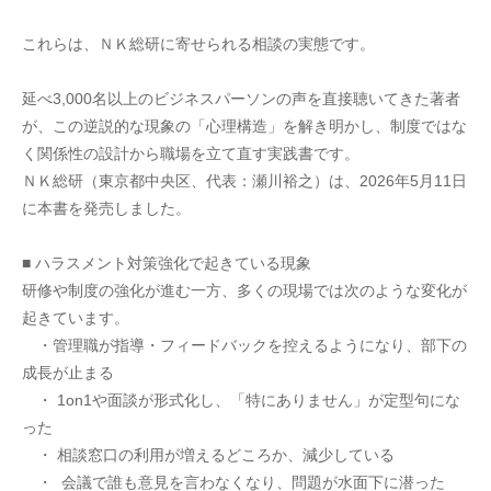
これらは、ＮＫ総研に寄せられる相談の実態です。
延べ3,000名以上のビジネスパーソンの声を直接聴いてきた著者
が、この逆説的な現象の「心理構造」を解き明かし、制度ではな
く関係性の設計から職場を立て直す実践書です。
ＮＫ総研（東京都中央区、代表：瀬川裕之）は、2026年5月11日
に本書を発売しました。
■ ハラスメント対策強化で起きている現象
研修や制度の強化が進む一方、多くの現場では次のような変化が
起きています。
　・管理職が指導・フィードバックを控えるようになり、部下の
成長が止まる
　・ 1on1や面談が形式化し、「特にありません」が定型句にな
った
　・ 相談窓口の利用が増えるどころか、減少している
　・  会議で誰も意見を言わなくなり、問題が水面下に潜った