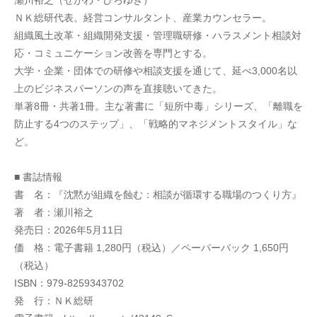
瀬川裕之（せがわ・ひろゆき）
ＮＫ総研代表。経営コンサルタント、産業カウンセラー。
組織風土改革・組織開発支援・管理職研修・ハラスメント相談対
応・コミュニケーション改善を専門とする。
大学・企業・団体での研修や相談支援を通じて、延べ3,000名以
上のビジネスパーソンの声を直接聴いてきた。
単著8冊・共著1冊。主な著書に「短所中毒」シリーズ、「離職を
防止する4つのステップ」、「戦略的マネジメントスタイル」な
ど。
■ 書誌情報
書　名：『沈黙が組織を蝕む：相談が循環する職場のつくり方』
著　者：瀬川裕之
発売日：2026年5月11日
価　格：電子書籍 1,280円（税込）／ペーパーバック 1,650円
（税込）
ISBN：979-8259343702
発　行：ＮＫ総研