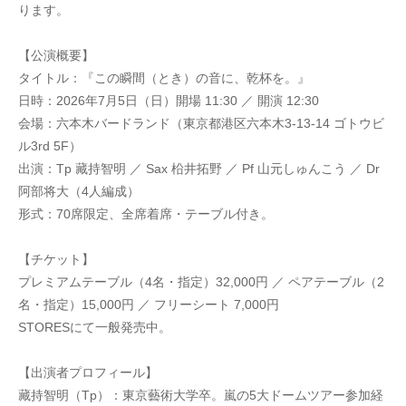
ります。
【公演概要】
タイトル：『この瞬間（とき）の音に、乾杯を。』
日時：2026年7月5日（日）開場 11:30 ／ 開演 12:30
会場：六本木バードランド（東京都港区六本木3-13-14 ゴトウビ
ル3rd 5F）
出演：Tp 藏持智明 ／ Sax 柗井拓野 ／ Pf 山元しゅんこう ／ Dr 
阿部将大（4人編成）
形式：70席限定、全席着席・テーブル付き。
【チケット】
プレミアムテーブル（4名・指定）32,000円 ／ ペアテーブル（2
名・指定）15,000円 ／ フリーシート 7,000円
STORESにて一般発売中。
【出演者プロフィール】
藏持智明（Tp）：東京藝術大学卒。嵐の5大ドームツアー参加経