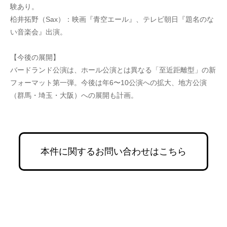
験あり。
柗井拓野（Sax）：映画『青空エール』、テレビ朝日『題名のな
い音楽会』出演。
【今後の展開】
バードランド公演は、ホール公演とは異なる「至近距離型」の新
フォーマット第一弾。今後は年6〜10公演への拡大、地方公演
（群馬・埼玉・大阪）への展開も計画。
本件に関するお問い合わせはこちら