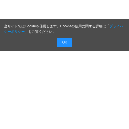
当サイトではCookieを使用します。Cookieの使用に関する詳細は「
プライバ
シーポリシー
」をご覧ください。
OK
配信無料
会員登録不要
最短1時間で
配信
広告費０円で新商品・新サービスのプレスリリー