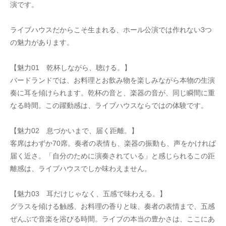
演です。
ライブハウスだからこそ生まれる、ホール公演では作れない3つ
の魅力があります。
【魅力01　乾杯しながら、聴ける。】
バードランドでは、お料理とお飲み物を楽しみながら本物の生演
奏に耳を傾けられます。乾杯の音と、楽器の音が、同じ瞬間に重
なる時間。この躍動感は、ライブハウスならではの体験です。
【魅力02　息づかいまで、届く距離。】
客席はわずか70席。奏者の表情も、楽器の振動も、声をかければ
届く近さ。「自分のために演奏されている」と感じられるこの距
離感は、ライブハウスでしか味わえません。
【魅力03　耳だけじゃなく、五感で味わえる。】
グラスを傾ける触感、お料理の香りと味、奏者の表情まで、五感
ぜんぶで音楽を浴びる時間。ライブの本当の豊かさは、ここにあ