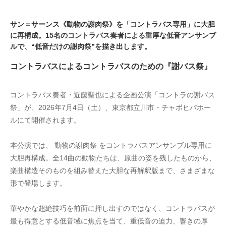
サン＝サーンス《動物の謝肉祭》を「コントラバス専用」に大胆
に再構成。15名のコントラバス奏者による重厚な低音アンサンブ
ルで、“低音だけの謝肉祭”を描き出します。
コントラバスによるコントラバスのための『謝バス祭』
コントラバス奏者・近藤聖也による企画公演「コントラの謝バス
祭」が、2026年7月4日（土）、東京都立川市・チャボヒバホー
ルにて開催されます。
本公演では、 動物の謝肉祭 をコントラバスアンサンブル専用に
大胆再構成。全14曲の動物たちは、原曲の姿を残したものから、
楽曲構造そのものを組み替えた大胆な再解釈版まで、さまざまな
形で登場します。
華やかな超絶技巧を前面に押し出すのではなく、コントラバスが
最も得意とする低音域に焦点を当て、重低音の迫力、響きの厚