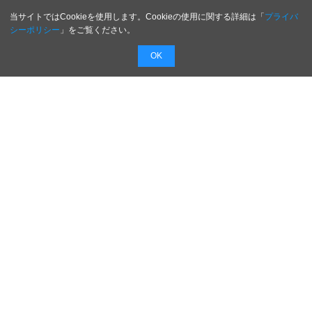
当サイトではCookieを使用します。Cookieの使用に関する詳細は「
プライバ
シーポリシー
」をご覧ください。
OK
配信無料
会員登録不要
最短1時間で
配信
広告費０円で新商品・新サービスのプレスリリー
スを無料で配信！
配信内容を入力するだけで最短１時間でプレスリ
リースを配信！
日本のがんばる企業を応援します！