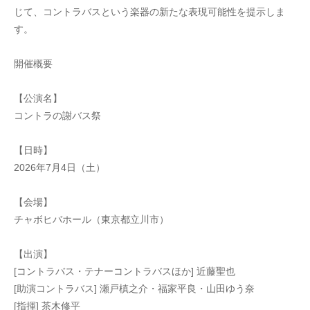
じて、コントラバスという楽器の新たな表現可能性を提示しま
す。
開催概要
【公演名】
コントラの謝バス祭
【日時】
2026年7月4日（土）
【会場】
チャボヒバホール（東京都立川市）
【出演】
[コントラバス・テナーコントラバスほか] 近藤聖也
[助演コントラバス] 瀬戸槙之介・福家平良・山田ゆう奈
[指揮] 茶木修平