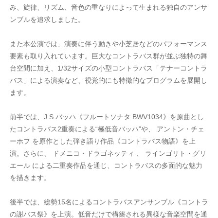
み、旋律、リズム、音色の重なりによって生まれる独自のアンサ
ンブルを追求しました。
また本公演では、演奏に伴う動きや小芝居などのパフォーマンス
要素も取り入れています。巨大なコントラバス群が並ぶ独特の舞
台空間に加え、1/32サイズの小型コントラバス「テナーコントラ
バス」による演奏など、視覚的にも特徴的なプログラムを展開し
ます。
前半では、J.S.バッハ《フルートソナタ BWV1034》を原曲とし
たコントラバス2重奏による“極低音バッハ”や、 アントン・チェ
ーホフ を原作とした弾き語り作品《コントラバス物語》を上
演。さらに、 ドメニコ・ドラゴネッティ 、 ラインゴリト・グリ
エール による二重奏作品を通じ、コントラバスの多面的な魅力
を描きます。
後半では、総勢15名によるコントラバスアンサンブル《コントラ
の謝バス祭》を上演。低音だけで構築される異様な音楽空間を通