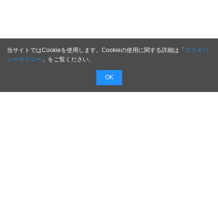
当サイトではCookieを使用します。Cookieの使用に関する詳細は「
プライバ
シーポリシー
」をご覧ください。
OK
配信無料
会員登録不要
最短1時間で
配信
広告費０円で新商品・新サービスのプレスリリー
スを無料で配信！