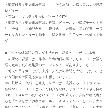
・調査対象：楽天市場店舗「ごちそう本舗」の購入者および投稿
レビュー
・有効サンプル数：楽天レビュー 2,047件
・調査方法：楽天市場店舗の投稿レビューおよび購買データを集
計・分析。「結婚記念日」「銀婚式」「金婚式」等の関連キーワ
ードを含むレビューを抽出し、購入動機・利用シーンの傾向を分
析。
■ 「おうち結婚記念日」が支持される背景とユーザーの本音
この変化の背景には、昨今の外食物価の高止まりや、コロナ禍を
経て定着した在宅消費のライフスタイルがあります。さらに、
「他人の目を気にせず、夫婦二人だけの時間を大切にしたい」と
いう価値観の変化も大きく影響しています。
特に銀婚式・金婚式を迎える世代では、混雑するレストランへの
移動やドレスコードといった負担を避け、リラックスできる自宅
でゆっくり味わいたいというニーズが顕著です。実際の購入者か
らも「外食せずにお家でホールケーキやシャンパンと並べ、大変
良い記念になった」「冷凍とは思えないほど美味しく、夫も大満