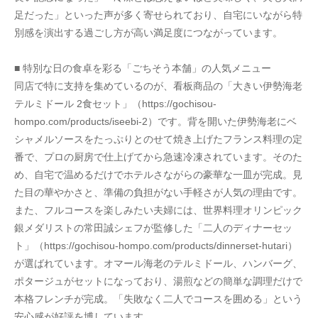
足だった」といった声が多く寄せられており、自宅にいながら特
別感を演出する過ごし方が高い満足度につながっています。
■ 特別な日の食卓を彩る「ごちそう本舗」の人気メニュー
同店で特に支持を集めているのが、看板商品の「大きい伊勢海老
テルミドール 2食セット」（https://gochisou-
hompo.com/products/iseebi-2）です。背を開いた伊勢海老にベ
シャメルソースをたっぷりとのせて焼き上げたフランス料理の定
番で、プロの厨房で仕上げてから急速冷凍されています。そのた
め、自宅で温めるだけでホテルさながらの豪華な一皿が完成。見
た目の華やかさと、準備の負担がない手軽さが人気の理由です。
また、フルコースを楽しみたい夫婦には、世界料理オリンピック
銀メダリストの常田誠シェフが監修した「二人のディナーセッ
ト」（https://gochisou-hompo.com/products/dinnerset-hutari）
が選ばれています。オマール海老のテルミドール、ハンバーグ、
ポタージュがセットになっており、湯煎などの簡単な調理だけで
本格フレンチが完成。「失敗なく二人でコースを囲める」という
安心感が好評を博しています。