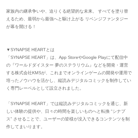
家族内の継承争いや、迫りくる絶望的な未来。 すべてを塗り替
えるため、最弱から最強へと駆け上がる リベンジファンタジー
が幕を開ける！
▼SYNAPSE HEARTとは
「SYNAPSE HEART」は、App StoreやGoogle Playにて配信中
の『ワールドダイスター 夢のステラリウム』などを開発・運営
する株式会社KMSが、これまでオンラインゲームの開発や運用で
培ったノウハウを活かし、縦読みデジタルコミックを制作してい
く専門レーベルとして設立されました。
「SYNAPSE HEART」では縦読みデジタルコミックを通じ、新
しい体験の提供や、日々の時間を楽しいものへと転換 “シナプ
ス” させることで、ユーザーの皆様が没入できるコンテンツを制
作してまいります。