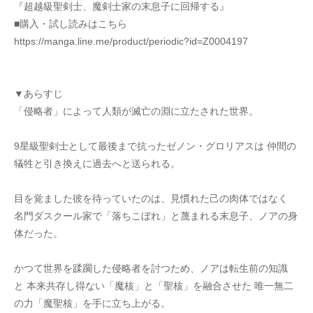
『超越級聖剣士、魔剣士家の末息子に回帰する』
■購入・試し読みはこちら
https://manga.line.me/product/periodic?id=Z0004197
▼あらすじ
「侵略者」によって人類が滅亡の淵に立たされた世界。
9星級聖剣士として最後まで抗ったゼノン・グロリアスは 仲間の
犠牲と引き換えに過去へと送られる。
目を覚ました彼を待っていたのは、見慣れた己の肉体ではなく 
名門ダスクール家で「落ちこぼれ」と蔑まれる末息子、ノアの身
体だった。
かつて世界を蹂躙した侵略者を討つため、ノアは転生前の知識
と 本来共存し得ない「魔核」と「聖核」を融合させた 唯一無二
の力「魔聖核」を手に立ち上がる。