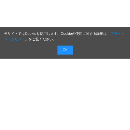
当サイトではCookieを使用します。Cookieの使用に関する詳細は「
プライバ
シーポリシー
」をご覧ください。
OK
配信無料
会員登録不要
最短1時間で
配信
広告費０円で新商品・新サービスのプレスリリー