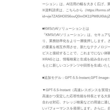
ーション』は、AI活用の幅を大きく広げ、
※資料請求は、こちらから（https://forms.office
id=vje7ZASHO0S6ouQ0mOK11PM8UI0d
■KMSのAIソリューションとは
『KMSのAIソリューション』は、セキュ
り、業務効率化をより一層後押しします。さらに、Us
の要素を相互作用させ、新たなテクノロジーへの挑戦を
ビスと接続することで、これまでにない体
※RAGとは、情報検索と生成を組み合わせた
もとに新しいコンテンツや回答を生成いた
■追加モデル：GPT-5.5-Instant,GPT-Image-
▼GPT-5.5-Instant（高速レスポンス
高速かつ安定した応答性能を特長とする大
合わせ対応、ナレッジ検索などの用途に適
いパフォーマンスを発揮します。さらに、