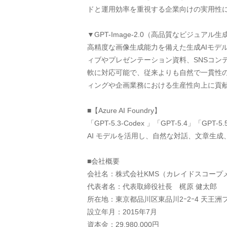
ドと運用効率を重視する企業向けの実用性
▼GPT-Image-2.0（高品質なビジュア
高精度な画像生成能力を備えた生成AIモデ
ィブやプレゼンテーション資料、SNSコ
軟に対応可能で、従来よりも自然で一貫性
ィングや企画業務における生産性向上に貢
■【Azure AI Foundry】 
「GPT-5.3-Codex 」「GPT-5.4」「GPT-5.5
AI モデルを活用し、自然な対話、文章生
■会社概要
会社名：株式会社KMS（カレイドスコープ
代表者名：代表取締役社長　梶原 健太郎
所在地：東京都品川区東品川2ｰ2ｰ4 天王洲
設立年月：2015年7月
資本金：29,980,000円