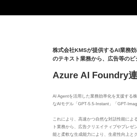
株式会社KMSが提供するAI業務
のテキスト業務から、広告等のビ
Azure AI Fou
AI Agentを活用した業務効率化を支援する株
なAIモデル「GPT-5.5-Instant」「GPT
これにより、高速かつ自然な対話性能によ
ト業務から、広告クリエイティブやプレゼ
能と柔軟な生成能力により、生産性向上とク