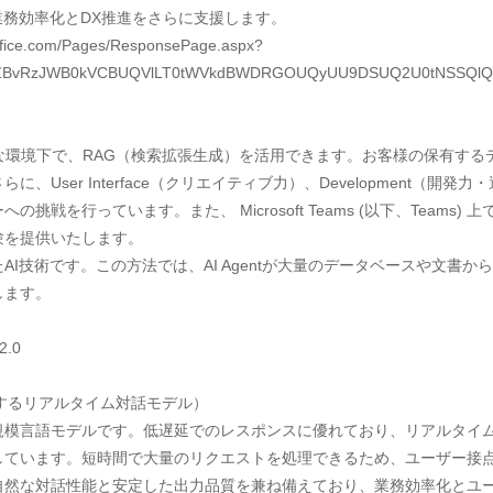
業務効率化とDX推進をさらに支援します。
.com/Pages/ResponsePage.aspx?
cjZBvRzJWB0kVCBUQVlLT0tWVkdBWDRGOUQyUU9DSUQ2U0tNSSQ
アな環境下で、RAG（検索拡張生成）を活用できます。お客様の保有す
er Interface（クリエイティブ力）、Development（開発力・運営
行っています。また、 Microsoft Teams (以下、Teams) 上で
験を提供いたします。
AI技術です。この方法では、AI Agentが大量のデータベースや文書
します。
2.0
を実現するリアルタイム対話モデル）
規模言語モデルです。低遅延でのレスポンスに優れており、リアルタイ
しています。短時間で大量のリクエストを処理できるため、ユーザー接
自然な対話性能と安定した出力品質を兼ね備えており、業務効率化とユ