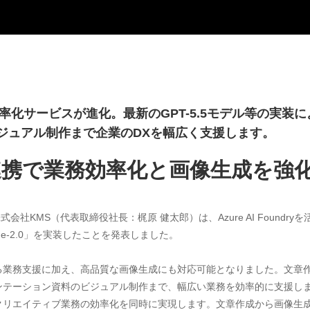
効率化サービスが進化。最新のGPT-5.5モデル等の実
ジュアル制作まで企業のDXを幅広く支援します。
ndry連携で業務効率化と画像生成を強
式会社KMS（代表取締役社長：梶原 健太郎）は、Azure AI Foundr
-Image-2.0」を実装したことを発表しました。
る業務支援に加え、高品質な画像生成にも対応可能となりました。文章
ンテーション資料のビジュアル制作まで、幅広い業務を効率的に支援し
リエイティブ業務の効率化を同時に実現します。文章作成から画像生成、