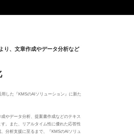
装により、文章作成やデータ分析など
化
yを活用した『KMSのAIソリューション』に新た
作成やデータ分析、提案書作成などのテキス
ます。また、リアルタイム性に優れた応答性
分析支援に至るまで、『KMSのAIソリュ