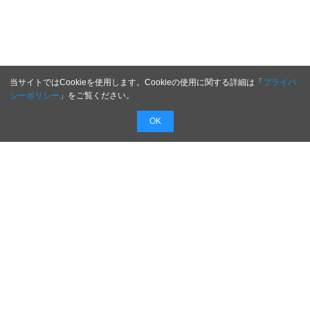
当サイトではCookieを使用します。Cookieの使用に関する詳細は「
プライバ
シーポリシー
」をご覧ください。
OK
配信無料
会員登録不要
最短1時間で
配信
広告費０円で新商品・新サービスのプレスリリー