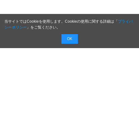
当サイトではCookieを使用します。Cookieの使用に関する詳細は「
プライバ
シーポリシー
」をご覧ください。
OK
配信無料
会員登録不要
最短1時間で
配信
広告費０円で新商品・新サービスのプレスリリー
スを無料で配信！