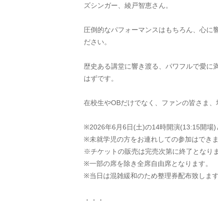
ズシンガー、綾戸智恵さん。
圧倒的なパフォーマンスはもちろん、心に
ださい。
歴史ある講堂に響き渡る、パワフルで愛に
はずです。
在校生やOBだけでなく、ファンの皆さま、
※2026年6月6日(土)の14時開演(13:15開
※未就学児の方をお連れしての参加はでき
※チケットの販売は完売次第に終了となり
※一部の席を除き全席自由席となります。
※当日は混雑緩和のため整理券配布致しま
・・・