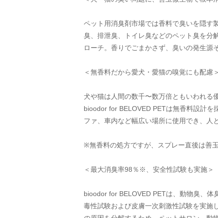
ペット用消臭剤市場では香料で臭いを隠す製品が主流
臭、排泄臭、トイレ臭などのペット臭を分
ローチ。香りでごまかさず、臭いの発生源
＜無香料だから愛犬・愛猫の嗅覚にも配慮
犬や猫は人間の数千〜数万倍ともいわれる
bioodor for BELOVED PE
ファ、車内など幅広い場所に使用でき、人
※無香料の処方ですが、スプレー直後は善
＜最大消臭率98％※、安全性試験も実施＞
bioodor for BELOVED PE
毒性試験および皮膚一次刺激性試験を実施