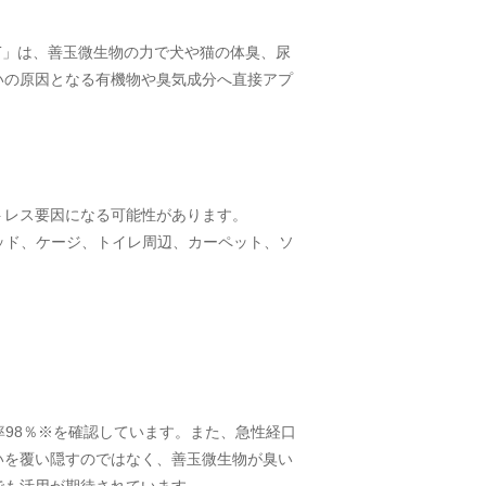
D PET」は、善玉微生物の力で犬や猫の体臭、尿
いの原因となる有機物や臭気成分へ直接アプ
トレス要因になる可能性があります。
ットベッド、ケージ、トイレ周辺、カーペット、ソ
消臭率98％※を確認しています。また、急性経口
いを覆い隠すのではなく、善玉微生物が臭い