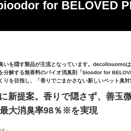
dor for BELOVED 
いを隠す製品が主流となっています。decollouom
する無香料のバイオ消臭剤「bioodor for BELO
くりを目指し、「香りでごまかさない新しいペット臭対
に新提案。香りで隠さず、善玉
最大消臭率98％※を実現
消臭＞