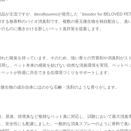
ですが、decollouomoが発売した「bioodor for BELOVE
解する無香料のバイオ消臭剤です。複数の善玉微生物を独自配合し、臭
そのものに働きかける新しいペット臭対策を提案します。
＞
優れた嗅覚を持っています。そのため、強い香りの芳香剤や消臭剤がス
Tは無香料設計を採用し、ペット本来の感覚を妨げない自然な消臭環境を実現。ペ
とペットが快適に共生できる住環境づくりをサポートします。
玉微生物の成分自体にほのかな石鹸・洗剤のような香りがします。
Tは、動物臭、体臭、尿臭、排泄臭など複雑なペット臭に対応し、試験において最大
し、安全性にも配慮しました。一般的な消臭スプレーのように香料で臭