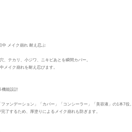
日中 メイク崩れ 耐え忍ぶ 
が毛穴、テカリ、小ジワ、ニキビあとを瞬間カバー。
日中メイク崩れを耐え忍びます。
多機能設計
ファンデーション」「カバー」「コンシーラー」「美容液」の1本7役
が完了するため、厚塗りによるメイク崩れも防ぎます。