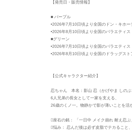
【発売日・販売情報】
■ パープル
•2026年7月10日頃より全国のドン・キ
•2026年8月10日頃より全国のバラエテ
■グリーン
•2026年7月10日頃より全国のバラエテ
•2026年8月10日頃より全国のドラッグ
【公式キャラクター紹介】
忍ちゃん　本名：影山 忍（かげやま しのぶ
6人兄弟の長女として一家を支える、
26歳のくノ一。物静かで影が薄いことを
座右の銘： 「一日中 メイク崩れ 耐え忍ぶ
悩み： 忍んだ後は必ず皮脂でテカること