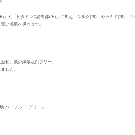
 
」や「ビタミンC誘導体(*6)」に加え、シルク(*6)、セラミド(*6)、
て潤い美肌へ導きます。
化亜鉛、紫外線吸収剤フリー。
しました。
下地 パープル ／ グリーン