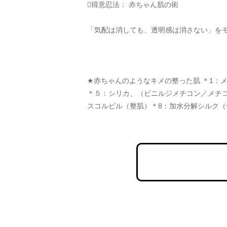
得意忍法： 赤ちゃん肌の術
「気配は消しても、透明感は消さない」を
★赤ちゃんのようなキメの整った肌 ＊1：
＊５：シリカ、（ビニルジメチコン／メチコ
スコルビル（整肌）＊8：加水分解シルク（