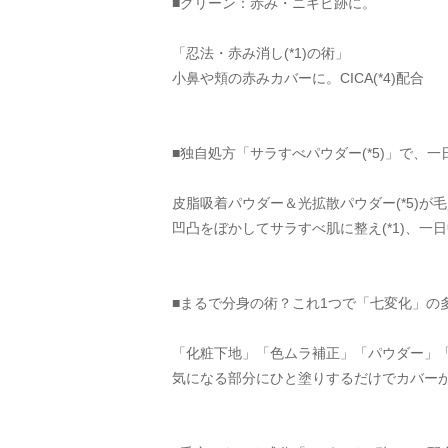
■グリーン：赤み・ニキビ跡に。
「忍法・赤み消し(*1)の術」
小鼻や頬の赤みカバーに。CICA(*4)配合
■独自処方「サラすべパウダー(*5)」で、一
皮脂吸着パウダー＆光拡散パウダー(*5)
凹凸をぼかしてサラすべ肌に整え(*1)、一
■まるで分身の術？これ1つで「七変化」の
「化粧下地」「色ムラ補正」「パウダー」「
気になる部分にひと塗りするだけでカバー