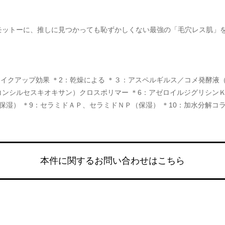
モットーに、推しに見つかっても恥ずかしくない最強の「毛穴レス肌」
メイクアップ効果 ＊2：乾燥による ＊３：アスペルギルス／コメ発酵液（
ンシルセスキオキサン）クロスポリマー ＊6：アゼロイルジグリシンＫ
保湿） ＊9：セラミドＡＰ、セラミドＮＰ（保湿） ＊10：加水分解コ
本件に関するお問い合わせはこちら