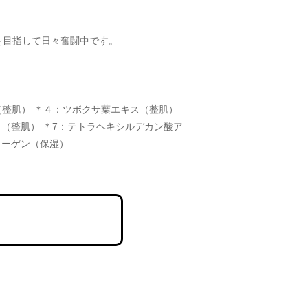
を目指して日々奮闘中です。
整肌） ＊４：ツボクサ葉エキス（整肌） 
（整肌） ＊7：テトラヘキシルデカン酸ア
ラーゲン（保湿）