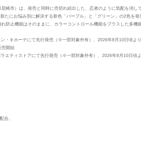
県尼崎市）は、発売と同時に売切れ続出した、忍者のように気配を消して
から、新たにお悩み別に解決する新色「パープル」と「グリーン」の2色を
崩れ防止機能はそのままに、カラーコントロール機能をプラスした多機
国のドン・キホーテにて先行発売（※一部対象外有）、2026年8月10日頃
販売開始
国のバラエティストアにて先行発売（※一部対象外有）、2026年8月10
)配合。