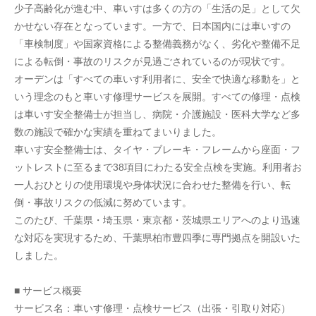
少子高齢化が進む中、車いすは多くの方の「生活の足」として欠
かせない存在となっています。一方で、日本国内には車いすの
「車検制度」や国家資格による整備義務がなく、劣化や整備不足
による転倒・事故のリスクが見過ごされているのが現状です。
オーデンは「すべての車いす利用者に、安全で快適な移動を」と
いう理念のもと車いす修理サービスを展開。すべての修理・点検
は車いす安全整備士が担当し、病院・介護施設・医科大学など多
数の施設で確かな実績を重ねてまいりました。
車いす安全整備士は、タイヤ・ブレーキ・フレームから座面・フ
ットレストに至るまで38項目にわたる安全点検を実施。利用者お
一人おひとりの使用環境や身体状況に合わせた整備を行い、転
倒・事故リスクの低減に努めています。
このたび、千葉県・埼玉県・東京都・茨城県エリアへのより迅速
な対応を実現するため、千葉県柏市豊四季に専門拠点を開設いた
しました。
■ サービス概要
サービス名：車いす修理・点検サービス（出張・引取り対応）