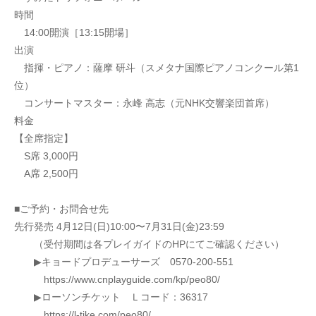
時間
　14:00開演［13:15開場］
出演
　指揮・ピアノ：薩摩 研斗（スメタナ国際ピアノコンクール第1
位）
　コンサートマスター：永峰 高志（元NHK交響楽団首席）
料金
【全席指定】
　S席 3,000円
　A席 2,500円
■ご予約・お問合せ先
先行発売 4月12日(日)10:00〜7月31日(金)23:59
　　（受付期間は各プレイガイドのHPにてご確認ください）
　　▶キョードプロデューサーズ　0570-200-551
　　　https://www.cnplayguide.com/kp/peo80/
　　▶ローソンチケット　Ｌコード：36317
　　　https://l-tike.com/peo80/