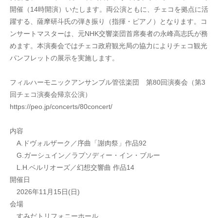
開催（14時開演）いたします。両公演ともに、チェコを拠点に活
躍する、薩摩研斗氏の弾き振り（指揮・ピアノ）となります。コ
ンサートマスターは、元NHK交響楽団首席奏者の永峰高志氏が務
めます。本演奏会ではチェコ政府観光局の協力によりチェコ観光
パンフレットの展示を実施します。
フィルハーモニックアンサンブル管弦楽団　第80回演奏会（第3
回チェコ演奏会帰京公演）
https://peo.jp/concerts/80concert/
内容
　A.ドヴォルザーク／序曲「謝肉祭」作品92
　G.ガーシュイン／ラプソディー・イン・ブルー
　L.H.ベルリオーズ／幻想交響曲 作品14
開催日
　2026年11月15日(日)
会場
　すみだトリフォニーホール