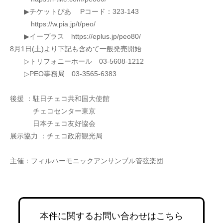
　　▶チケットぴあ 　Pコード：323-143
　　　https://w.pia.jp/t/peo/
　　▶イープラス　https://eplus.jp/peo80/
8月1日(土)より下記も含めて一般発売開始　
　　▷トリフォニーホール　03-5608-1212
　　▷PEO事務局　03-3565-6383　
後援 ：駐日チェコ共和国大使館
　　　 チェコセンター東京
　　　 日本チェコ友好協会
展示協力 ：チェコ政府観光局
主催：フィルハーモニックアンサンブル管弦楽団
本件に関するお問い合わせはこちら