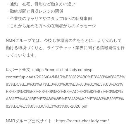
・通勤、在宅、併用など働き方の違い
・勤続期間と月収レンジの関係
・卒業後のキャリアやスタッフ職への転身事例
・これから始める方への在籍者からのメッセージ
NMRグループでは、今後も在籍者の声をもとに、より安心して
働ける環境づくりと、ライブチャット業界に関する情報発信を行
ってまいります。
レポート全文：https://recruit-chat-lady.com/wp-
content/uploads/2026/04/NMR%E3%82%B0%E3%83%AB%E3%
83%BC%E3%83%97%E3%80%80%E3%83%81%E3%83%A3%
E3%83%83%E3%83%88%E3%83%AC%E3%83%87%E3%82%
A3%E7%A4%BE%E5%86%85%E3%82%A2%E3%83%B3%E3%
82%B1%E3%83%BC%E3%83%88-2026.pdf
NMRグループ公式サイト：https://recruit-chat-lady.com/