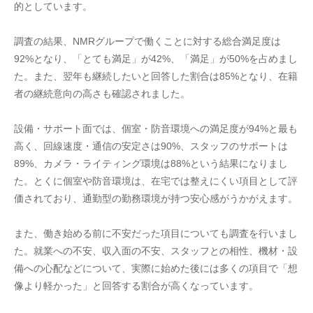
的としています。
調査の結果、NMRグループで働くことに対する総合満足度は
92%となり、「とても満足」が42%、「満足」が50%を占めまし
た。また、翌年も継続したいと回答した割合は85%となり、在籍
者の継続意向の高さも確認されました。
設備・サポート面では、個室・防音環境への満足度が94%と最も
高く、回線速度・通信の安定さは90%、スタッフのサポートは
89%、カメラ・ライティング環境は88%という結果になりまし
た。とくに個室や防音環境は、在宅では整えにくい項目として評
価されており、通勤型の勤務環境が持つ安心感がうかがえます。
また、働き始める前に不安だった項目についても調査を行いまし
た。就業への不安、収入面の不安、スタッフとの相性、機材・設
備への心配などについて、実際に始めた後には多くの項目で「想
像より軽かった」と回答する割合が高くなっています。