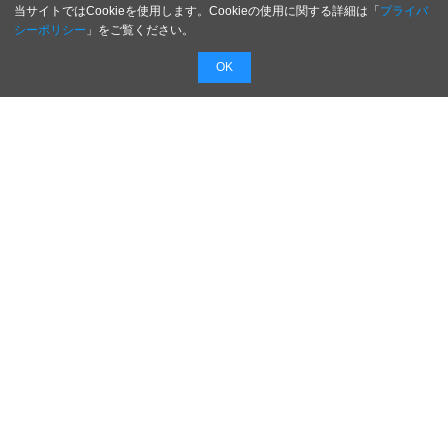
当サイトではCookieを使用します。Cookieの使用に関する詳細は「
プライバ
シーポリシー
」をご覧ください。
OK
配信無料
会員登録不要
最短1時間で
配信
広告費０円で新商品・新サービスのプレスリリー
スを無料で配信！
配信内容を入力するだけで最短１時間でプレスリ
リースを配信！