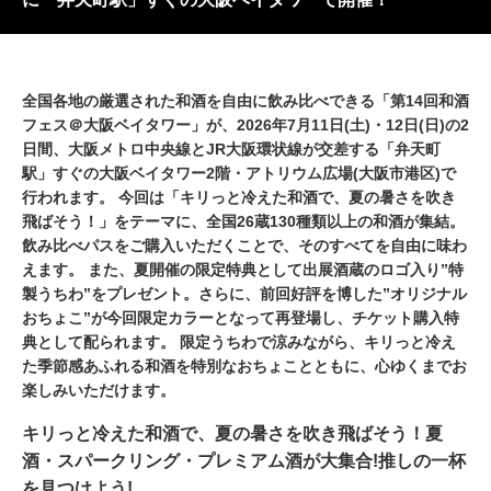
全国各地の厳選された和酒を自由に飲み比べできる「第14回和酒
フェス＠大阪ベイタワー」が、2026年7月11日(土)・12日(日)の2
日間、大阪メトロ中央線とJR大阪環状線が交差する「弁天町
駅」すぐの大阪ベイタワー2階・アトリウム広場(大阪市港区)で
行われます。 今回は「キリっと冷えた和酒で、夏の暑さを吹き
飛ばそう！」をテーマに、全国26蔵130種類以上の和酒が集結。
飲み比べパスをご購入いただくことで、そのすべてを自由に味わ
えます。 また、夏開催の限定特典として出展酒蔵のロゴ入り”特
製うちわ”をプレゼント。さらに、前回好評を博した”オリジナル
おちょこ”が今回限定カラーとなって再登場し、チケット購入特
典として配られます。 限定うちわで涼みながら、キリっと冷え
た季節感あふれる和酒を特別なおちょことともに、心ゆくまでお
楽しみいただけます。
キリっと冷えた和酒で、夏の暑さを吹き飛ばそう！夏
酒・スパークリング・プレミアム酒が大集合!推しの一杯
を見つけよう!