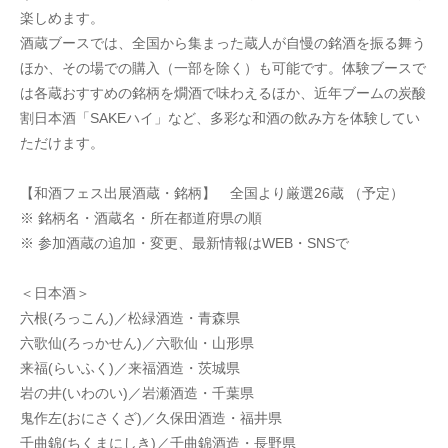
楽しめます。
酒蔵ブースでは、全国から集まった蔵人が自慢の銘酒を振る舞う
ほか、その場での購入（一部を除く）も可能です。体験ブースで
は各蔵おすすめの銘柄を燗酒で味わえるほか、近年ブームの炭酸
割日本酒「SAKEハイ」など、多彩な和酒の飲み方を体験してい
ただけます。
【和酒フェス出展酒蔵・銘柄】　全国より厳選26蔵 （予定）
※ 銘柄名・酒蔵名・所在都道府県の順
※ 参加酒蔵の追加・変更、最新情報はWEB・SNSで
＜日本酒＞
六根(ろっこん)／松緑酒造・青森県
六歌仙(ろっかせん)／六歌仙・山形県
来福(らいふく)／来福酒造・茨城県
岩の井(いわのい)／岩瀬酒造・千葉県
鬼作左(おにさくざ)／久保田酒造・福井県
千曲錦(ちくまにしき)／千曲錦酒造・長野県