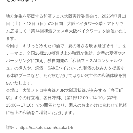
地方創生を応援する和酒フェス大阪実行委員会は、2026年7月11
日（土）・12日（日）の2日間、大阪ベイタワー2階・アトリウ
ム広場にて「第14回和酒フェス＠大阪ベイタワー」を開催いたし
ます。
今回は「キリっと冷えた和酒で、夏の暑さを吹き飛ばそう！」を
テーマに、全国26蔵130種類以上の和酒が集結。定番の夏酒やス
パークリングに加え、独自開発の「和酒フェスAIコンシェルジ
ュ」の導入や、燗酒・SAKEハイといった和酒の飲み方を提案す
る体験ブースなど、ただ飲むだけではない次世代の和酒体験を提
供いたします。
会場は、大阪メトロ中央線とJR大阪環状線が交差する「弁天町
駅」すぐの好立地。各日2部制（第1部12:00～14:10／第2部
15:00～17:10）での開催となり、週末のお出かけに合わせて気軽
に極上の和酒をご堪能いただけます。
詳細：https://sakefes.com/osaka14/