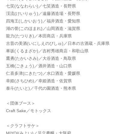
七笑(ななわらい)／七笑酒造・長野県
渓流(けいりゅう)／遠藤酒造場・長野県
四海王(しかいおう)／福井酒造・愛知県
湖の誉(このほまれ)／山岡酒造・滋賀県
龍力(たつりき)／本田商店・兵庫県
古昔の美酒(いにしえのびしゅ)／日本の古酒蔵・兵庫県
車坂(くるまざか)／吉村秀雄商店・和歌山県
鷹勇(たかいさみ)／大谷酒造・鳥取県
五橋(ごきょう)／酒井酒造・山口県
仁喜多津(にきたつ)／水口酒造・愛媛県
幸姫(さちひめ)／幸姫酒造・佐賀県
泰斗(たいと)／千代の園酒造・熊本県
＜団体ブース＞
Craft Sake／モトックス
＜クラフトサケ＞
MIYOI(みよい)／足立農醸・大阪府