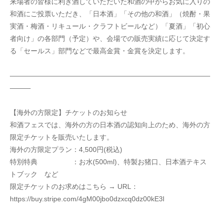
来場者の皆様に利き酒していただいた和酒の中からお気に入りの
和酒にご投票いただき、「日本酒」「その他の和酒」（焼酎・果
実酒・梅酒・リキュール・クラフトビールなど）「夏酒」「初心
者向け」の各部門（予定）や、会場での販売実績に応じて決定す
る「セールス」部門などで最高金賞・金賞を決定します。
—————————————————————————————
———
【海外の方限定】チケットのお知らせ
和酒フェスでは、海外の方の日本酒の認知向上のため、海外の方
限定チケットを販売いたします。
海外の方限定プラン：4,500円(税込)
特別特典　　　　　：お水(500ml)、特製お猪口、日本酒テキス
トブック　など
限定チケットのお求めはこちら → URL： 
https://buy.stripe.com/4gM00jbo0dzxcq0dz00kE3l