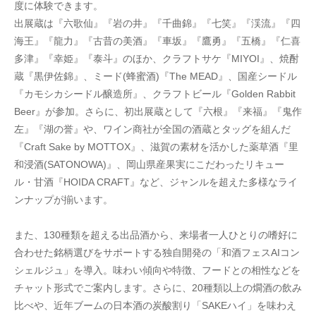
度に体験できます。
出展蔵は『六歌仙』『岩の井』『千曲錦』『七笑』『渓流』『四
海王』『龍力』『古昔の美酒』『車坂』『鷹勇』『五橋』『仁喜
多津』『幸姫』『泰斗』のほか、クラフトサケ『MIYOI』、焼酎
蔵『黒伊佐錦』、ミード(蜂蜜酒)『The MEAD』、国産シードル
『カモシカシードル醸造所』、クラフトビール『Golden Rabbit 
Beer』が参加。さらに、初出展蔵として『六根』『来福』『鬼作
左』『湖の誉』や、ワイン商社が全国の酒蔵とタッグを組んだ
『Craft Sake by MOTTOX』、滋賀の素材を活かした薬草酒『里
和浸酒(SATONOWA)』、岡山県産果実にこだわったリキュー
ル・甘酒『HOIDA CRAFT』など、ジャンルを超えた多様なライ
ンナップが揃います。
また、130種類を超える出品酒から、来場者一人ひとりの嗜好に
合わせた銘柄選びをサポートする独自開発の「和酒フェスAIコン
シェルジュ」を導入。味わい傾向や特徴、フードとの相性などを
チャット形式でご案内します。さらに、20種類以上の燗酒の飲み
比べや、近年ブームの日本酒の炭酸割り「SAKEハイ」を味わえ