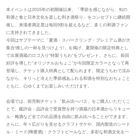
本イベントは2015年の初開催以来、「季節を感じながら、旬の
和酒と食と日本文化を楽しむ利き酒祭り」をコンセプトに継続開
催し、来場者満足度は毎回9割を超えるなど、多くの和酒ファン
に支持されてきました。
今回はサブテーマに「夏酒・スパークリング・プレミアム酒が大
集合!推しの一杯を見つけよう!」を掲げ、夏開催の限定特典とし
て出展酒蔵のロゴ入り”特製うちわ”をプレゼント。さらに、前回
好評を博した”オリジナルおちょこ”が今回限定カラーとなって再
登場し、チケット購入特典として配られます。限定うちわで涼み
ながら、キリっと冷えた季節感あふれる和酒を特別なおちょこと
ともに、心ゆくまでお楽しみいただけます。
会場では、前売制チケット「飲み比べパス」をご購入いただくこ
とで、鑑評会・品評会で受賞歴を持つ酒蔵の日本酒からリキュー
ル・梅酒など全ての出品酒を自由に飲み比べることができます。
さらに、年々広がりを見せるクラフトサケや、国内製造のシード
ル・ミード(蜂蜜酒)・クラフトビールなど、多彩な和酒文化を一