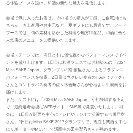
る体験ブースを設け、和酒の新たな魅力を発信します。
会場で気に入ったお酒は、その場での購入が可能。ご自宅用はも
ちろん、お土産用やお中元など、夏ギフトにも最適です。フード
ブースでは、旬の素材を活かした料理や地方特産品、和酒に合う
人気店のメニューをご提供いたします。
会場ステージでは、両日ともに個性豊かなパフォーマンスでイベ
ントを盛り上げます。1日目は和酒フェスではお馴染みの「2024 
Miss SAKE Japan」グランプリの南 侑里さんによるフラダンス
パフォーマンスを披露。2日目はウクレレ奏者のHook（フック）
さんとコントラバス奏者の佐々木善暁さんが心地よい生演奏をお
届けします。
また、ゲストには「2026 Miss SAKE Japan」が初登場する予定
で、最終選考会後にWEBサイト・SNS等で発表いたします。司
会は、1日目が関西を中心にテレビやラジオで活躍する吉川亜樹
さん、2日目はMiss SAKE 2017グランプリで、現在も関西を中心
にリポーターやMCとして活躍中の田中梨乃さんが務めます。