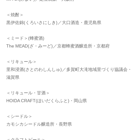
＜焼酎＞
黒伊佐錦(くろいさにしき)／大口酒造・鹿児島県
＜ミード＞(蜂蜜酒)
The MEAD(ざ・みーど)／京都蜂蜜酒醸造所・京都府
＜リキュール＞
里和浸酒(さとのわしんしゅ)／多賀町大滝地域里づくり協議会・
滋賀県
＜リキュール・甘酒＞
HOIDA CRAFT(ほいだくらふと)・岡山県
＜シードル＞
カモシカシードル醸造所・長野県
＜クラフトビール＞