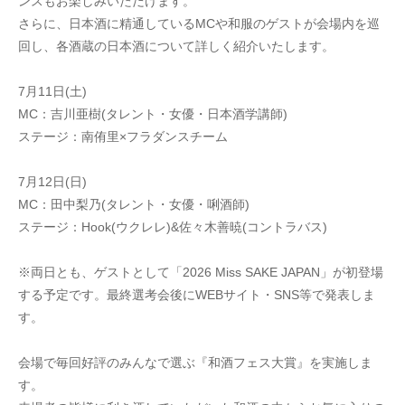
ンスもお楽しみいただけます。
さらに、日本酒に精通しているMCや和服のゲストが会場内を巡
回し、各酒蔵の日本酒について詳しく紹介いたします。
7月11日(土)
MC：吉川亜樹(タレント・女優・日本酒学講師)
ステージ：南侑里×フラダンスチーム
7月12日(日)
MC：田中梨乃(タレント・女優・唎酒師)
ステージ：Hook(ウクレレ)&佐々木善暁(コントラバス)
※両日とも、ゲストとして「2026 Miss SAKE JAPAN」が初登場
する予定です。最終選考会後にWEBサイト・SNS等で発表しま
す。
会場で毎回好評のみんなで選ぶ『和酒フェス大賞』を実施しま
す。