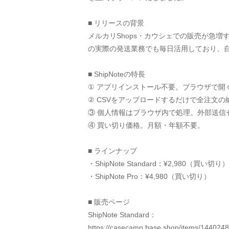
■ リリースの背景
メルカリShops・カウシェでの販売が急
の実際の発送業務でも毎日活用しており、
■ ShipNoteの特長
① アプリインストール不要。ブラウザで開
② CSVをアップロードするだけで全注文
③ 個人情報はブラウザ内で処理。外部送信ゼロ
④ 買い切り価格。月額・年額不要。
■ ラインナップ
・ShipNote Standard：¥2,980（買い切り）
・ShipNote Pro：¥4,980（買い切り）
■ 販売ページ
ShipNote Standard：
https://casecamp.base.shop/items/144024