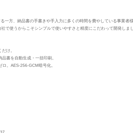
増する一方、納品書の手書きや手入力に多くの時間を費やしている事業者
自社で使うからこそシンプルで使いやすさと精度にこだわって開発しま
くだけ。
の納品書を自動生成・一括印刷。
。AES-256-GCM暗号化。
837