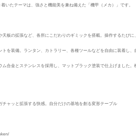
き着いたテーマは、強さと機能美を兼ね備えた「機甲（メカ）」です。
開や天板の拡張など、各所にこだわりのギミックを搭載。操作するたびに
ントを装備。ランタン、カトラリー、各種ツールなどを自由に装着し、自
ニウム合金とステンレスを採用し、マットブラック塗装で仕上げました。
ガチャッと拡張する快感。自分だけの基地を創る変形テーブル
uken/