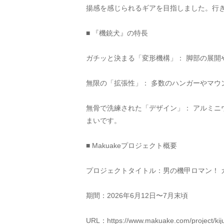
揚感を感じられるギアを目指しました。行
■ 『機銃犬』の特長
ガチッと決まる「変形機構」： 脚部の展
無限の「拡張性」： 多数のハンガーやマウ
無骨で洗練された「デザイン」： アルミ
まいです。
■ Makuakeプロジェクト概要
プロジェクトタイトル：男の機甲ロマン！ 
期間：2026年6月12日〜7月末頃
URL：https://www.makuake.com/project/kij