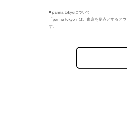
■ panna tokyoについて
「panna tokyo」は、東京を拠点と
す。