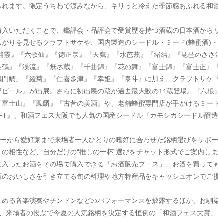
られます。限定うちわで涼みながら、キリっと冷えた季節感あふれる和
購入いただくことで、鑑評会・品評会で受賞歴を持つ酒蔵の日本酒から
がりを見せるクラフトサケや、国内製造のシードル・ミード(蜂蜜酒)
『浦霞』『六歌仙』『徳正宗』『天鷹』『水芭蕉』『緒結』『琵琶のささ
張鶴』『渓流』『無尽蔵』『千曲錦』『花の舞』『富士錦』『富士正』
門鯛』『綾菊』『仁喜多津』『幸姫』『泰斗』に加え、クラフトサケ『M
松戸ビール』が出展。さらに初出展の蔵が過去最大数の14蔵登場。『六
富士山』『鳳麟』『古昔の美酒』や、老舗蜂蜜専門店が手がけるミード(蜂
CRAFT』、和酒フェス大阪でも人気の国産シードル『カモシカシードル
ナーから愛好家まで来場者一人ひとりの嗜好に合わせた銘柄選びをサポー
の相性など、自分だけの“推しの一杯”選びをチャット形式でご案内しま
に入ったお酒をその場で購入できる「お酒販売ブース」、お酒を買って
酒のおいしさを引き立てる旬の料理や地方特産品をキャッシュオンでご
める音楽演奏やチンドンなどのパフォーマンスを披露するほか、お馴染み
に、来場者の投票で今夏の人気銘柄を決定する恒例の「和酒フェス大賞