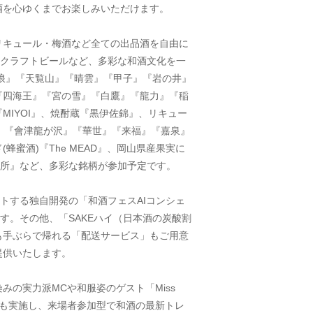
酒を心ゆくまでお楽しみいただけます。
リキュール・梅酒など全ての出品酒を自由に
・クラフトビールなど、多彩な和酒文化を一
浪』『天覧山』『晴雲』『甲子』『岩の井』
『四海王』『宮の雪』『白鷹』『龍力』『稲
IYOI』、焼酎蔵『黒伊佐錦』、リキュー
根』『會津龍が沢』『華世』『来福』『嘉泉』
蜜酒)『The MEAD』、岡山県産果実に
醸造所』など、多彩な銘柄が参加予定です。
トする独自開発の「和酒フェスAIコンシェ
す。その他、「SAKEハイ（日本酒の炭酸割
も手ぶらで帰れる「配送サービス」もご用意
提供いたします。
の実力派MCや和服姿のゲスト「Miss 
」も実施し、来場者参加型で和酒の最新トレ