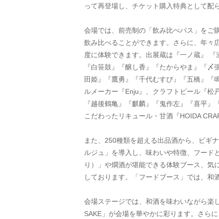
って再登場し、チケット購入特典として配
会場では、前売制の「飲み比べパス」をご
飲み比べることができます。さらに、年々広
度に体験できます。出展蔵は『一ノ蔵』 
『白笹鼓』『醸し香』『たからやま』『〆
田姫』『鷹勇』『千代むすび』『五橋』『鳴
ルメーカー『Enju』、クラフトビール『
『越後鶴亀』『麒麟』『鬼作左』『喜平』『
こだわったリキュール・甘酒『HOIDA 
また、250種類を超える出品酒から、ビギ
ルジュ」を導入し、味わいや特徴、フードと
り）」や燗酒が堪能できる体験ブース、気
しております。「フードブース」では、和
会場ステージでは、和酒を味わいながら楽し
SAKE」が会場を華やかに彩ります。さら