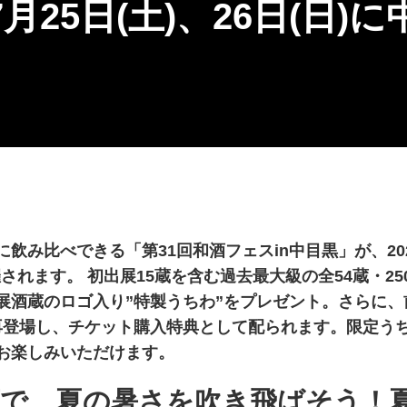
月25日(土)、26日(日)
み比べできる「第31回和酒フェスin中目黒」が、2026年
されます。 初出展15蔵を含む過去最大級の全54蔵・2
展酒蔵のロゴ入り”特製うちわ”をプレゼント。さらに、
再登場し、チケット購入特典として配られます。限定う
お楽しみいただけます。
で、夏の暑さを吹き飛ばそう！