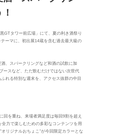
う！
目黒GTタワー前広場」にて、夏の利き酒祭り
をテーマに、初出展14蔵を含む過去最大級の
夏酒、スパークリングなど和酒の試飲に加
験ブースなど、ただ飲むだけではない次世代
の活気あふれる特別な週末を、アクセス抜群の中目
トに回を重ね、来場者満足度は毎回9割を超え
を全力で楽しむための多彩なコンテンツを用
”オリジナルおちょこ”が今回限定カラーとな