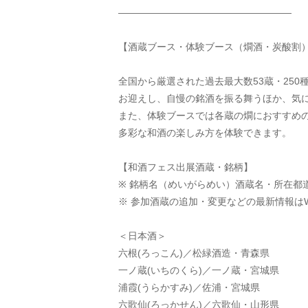
——————————————————
【酒蔵ブース・体験ブース（燗酒・炭酸割
全国から厳選された過去最大数53蔵・25
お迎えし、自慢の銘酒を振る舞うほか、気
また、体験ブースでは各蔵の燗におすすめの
多彩な和酒の楽しみ方を体験できます。
【和酒フェス出展酒蔵・銘柄】　
※ 銘柄名（めいがらめい）酒蔵名・所在都
※ 参加酒蔵の追加・変更などの最新情報はW
＜日本酒＞
六根(ろっこん)／松緑酒造・青森県
一ノ蔵(いちのくら)／一ノ蔵・宮城県
浦霞(うらかすみ)／佐浦・宮城県
六歌仙(ろっかせん)／六歌仙・山形県