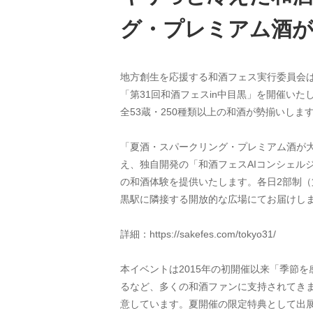
グ・プレミアム酒が
地方創生を応援する和酒フェス実行委員会は、
「第31回和酒フェスin中目黒」を開催い
全53蔵・250種類以上の和酒が勢揃いしま
「夏酒・スパークリング・プレミアム酒が
え、独自開発の「和酒フェスAIコンシェル
の和酒体験を提供いたします。各日2部制（第1
黒駅に隣接する開放的な広場にてお届けし
詳細：https://sakefes.com/tokyo31/
本イベントは2015年の初開催以来「季節
るなど、多くの和酒ファンに支持されてき
意しています。夏開催の限定特典として出展