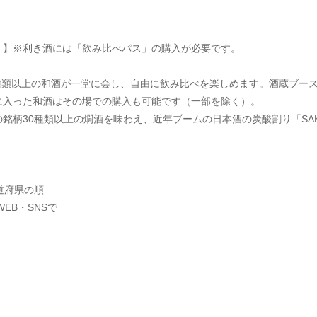
）】※利き酒には「飲み比べパス」の購入が必要です。
0種類以上の和酒が一堂に会し、自由に飲み比べを楽しめます。酒蔵ブー
に入った和酒はその場での購入も可能です（一部を除く）。
銘柄30種類以上の燗酒を味わえ、近年ブームの日本酒の炭酸割り「SA
道府県の順
EB・SNSで